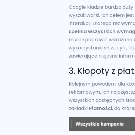
Google kładzie bardzo duży
wyszukiwarki. Ich celem jes
interakcji. Dlatego też wym
spełnia wszystkich wymaga
musiał poprawić wskazane b
wykorzystanie słów, cyfr, li
zawierające niejasne info
3. Kłopoty z pł
Kolejnym powodem, dla któr
reklamowym. Ich najczęstsz
wszystkich dostępnych środ
zakładki
Płatności
, do któr