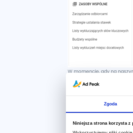
W momencie, gdy na naszym
informuje nas o tym proble
taki komunikat.
Zgoda
Niniejsza strona korzysta z
Wykorzystujemy pliki cookie 