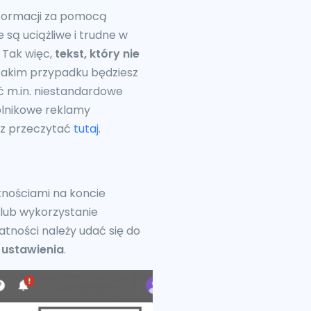
nformacji za pomocą
 są uciążliwe i trudne w
 Tak więc,
tekst, który nie
akim przypadku będziesz
ć m.in. niestandardowe
gólnikowe reklamy
sz przeczytać
tutaj
.
tnościami na koncie
 lub wykorzystanie
tności należy udać się do
 ustawienia
.