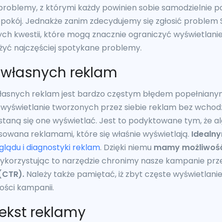
 problemy, z którymi każdy powinien sobie samodzielnie po
pokój. Jednakże zanim zdecydujemy się zgłosić problem
ch kwestii, które mogą znacznie ograniczyć wyświetlani
iżyć najczęściej spotykane problemy.
e własnych reklam
własnych reklam jest bardzo częstym błędem popełniany
ne wyświetlanie tworzonych przez siebie reklam bez wchodz
taną się one wyświetlać. Jest to podyktowane tym, że al
esowana reklamami, które się właśnie wyświetlają.
Idealny
glądu i diagnostyki reklam
. Dzięki niemu
mamy możliwość
korzystując to narzędzie chronimy nasze kampanie pr
(CTR).
Należy także pamiętać, iż zbyt częste wyświetlani
ości kampanii.
tekst reklamy