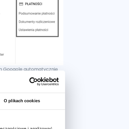
em Googole automatycznie
e Ads wyświetla się nam
O plikach cookies
ołecznościowe i analizować