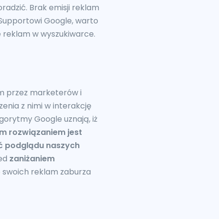
radzić. Brak emisji reklam
 Supportowi Google, warto
e reklam w wyszukiwarce.
m przez marketerów i
enia z nimi w interakcję
gorytmy Google uznają, iż
m rozwiązaniem jest
 podglądu naszych
zed
zaniżaniem
e swoich reklam zaburza