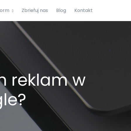
form
Zbriefuj nas
Blog
Kontakt
ch reklam w
le?