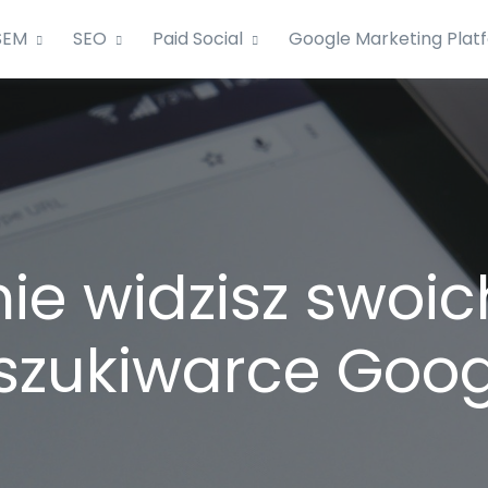
SEM
SEO
Paid Social
Google Marketing Plat
ie widzisz swoi
szukiwarce Goog