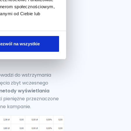
artnerom społecznościowym,
anymi od Ciebie lub
ezwól na wszystkie
prowadzi do wstrzymania
nięcia zbyt wczesnego
metody wyświetlania
ki pieniężne przeznaczone
tne kampanie.