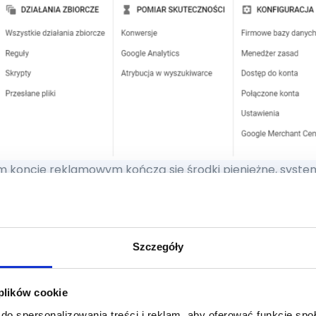
 koncie reklamowym kończą się środki pieniężne, syst
mie. W takim przypadku w powiadomieniach panelu Googl
Szczegóły
 plików cookie
do spersonalizowania treści i reklam, aby oferować funkcje sp