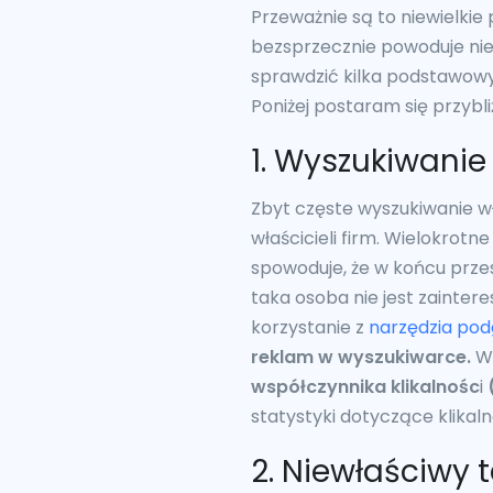
Przeważnie są to niewielkie
bezsprzecznie powoduje nie
sprawdzić kilka podstawowy
Poniżej postaram się przybl
1. Wyszukiwani
Zbyt częste wyszukiwanie 
właścicieli firm. Wielokrot
spowoduje, że w końcu przes
taka osoba nie jest zainter
korzystanie z
narzędzia pod
reklam w wyszukiwarce.
Wy
współczynnika klikalnośc
i
statystyki dotyczące klikaln
2. Niewłaściwy 