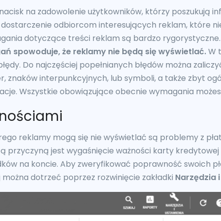
 nacisk na zadowolenie użytkowników, którzy poszukują i
t dostarczenie odbiorcom interesujących reklam, które nie
agania dotyczące treści reklam są bardzo rygorystyczne.
ń spowoduje, że reklamy nie będą się wyświetlać.
W t
łędy. Do najczęściej popełnianych błędów można zaliczy
ter, znaków interpunkcyjnych, lub symboli, a także zbyt o
rmacje. Wszystkie obowiązujące obecnie wymagania może
atnościami
ego reklamy mogą się nie wyświetlać są problemy z pła
ą przyczyną jest wygaśnięcie ważności karty kredytowej
ków na koncie. Aby zweryfikować poprawność swoich pła
ej można dotrzeć poprzez rozwinięcie zakładki
Narzędzia i