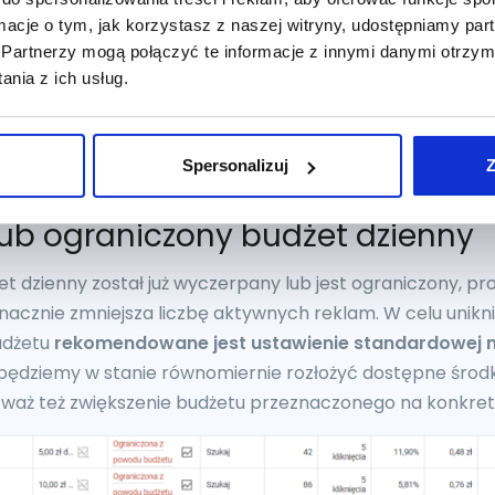
ormacje o tym, jak korzystasz z naszej witryny, udostępniamy p
Partnerzy mogą połączyć te informacje z innymi danymi otrzym
nia z ich usług.
Spersonalizuj
Z
lub ograniczony budżet dzienny
żet dzienny został już wyczerpany lub jest ograniczony, 
znacznie zmniejsza liczbę aktywnych reklam. W celu unik
udżetu
rekomendowane jest ustawienie standardowej 
e będziemy w stanie równomiernie rozłożyć dostępne środ
zważ też zwiększenie budżetu przeznaczonego na konkre