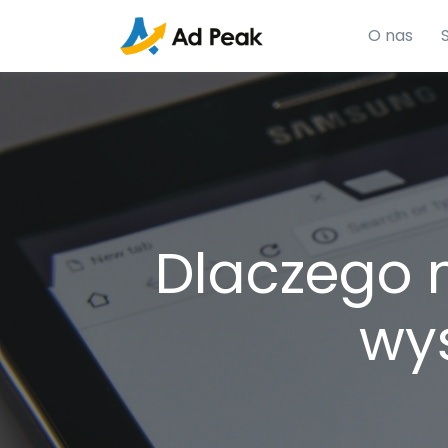
O nas
Dlaczego n
wy