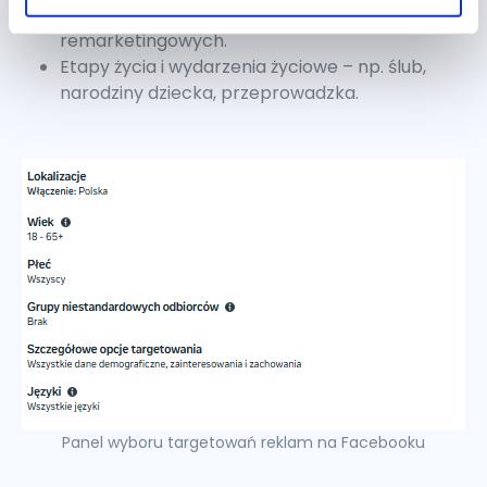
odbiorców z utworzonych wcześniej list
remarketingowych.
Etapy życia i wydarzenia życiowe – np. ślub,
narodziny dziecka, przeprowadzka.
Panel wyboru targetowań reklam na Facebooku