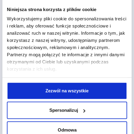
Dane demograficzne – wiek, płeć, lokalizacja,
Niniejsza strona korzysta z plików cookie
język.
Wykorzystujemy pliki cookie do spersonalizowania treści
Zainteresowania – hobby, aktywności
i reklam, aby oferować funkcje społecznościowe i
użytkowników, rozrywka, styl życia, sporty.
analizować ruch w naszej witrynie. Informacje o tym, jak
Urządzenia i technologie – reklama może być
korzystasz z naszej witryny, udostępniamy partnerom
skierowana do użytkowników korzystających
społecznościowym, reklamowym i analitycznym.
wyłącznie z określonych urządzeń (np. telefony
Partnerzy mogą połączyć te informacje z innymi danymi
z systemem Android).
otrzymanymi od Ciebie lub uzyskanymi podczas
Aktywności na innych platformach – np.
korzystania z ich usług.
użytkownicy korzystający z Instagrama czy
Messengera.
Baza danych klientów – np. listy aktywnych
Zezwól na wszystkie
klientów.
Remarketing – osoby, które weszły już w
interakcję ze stronę internetową, fanpage lub
Spersonalizuj
reklamą.
Listy podobnych odbiorców – nowe osoby,
Odmowa
które mają podobne cechy do określonych