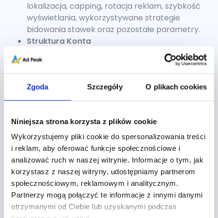
lokalizacja, capping, rotacja reklam, szybkość
wyświetlania, wykorzystywane strategie
bidowania stawek oraz pozostałe parametry.
Struktura Konta
Przejrzystość i nazewnictwo, zakres
wykorzystywanych rodzajów kampanii (search,
GDN, RLSA, DSA, Remarketing, PLA, Reklamy
Aplikacji, GSP, Video), konflikty słów kluczowych,
Zgoda
Szczegóły
O plikach cookies
zakres dopasowań i wykluczeń, odpowiednie
grupowanie słów kluczowych, zastosowanie
Niniejsza strona korzysta z plików cookie
etykiet.
Performance
Wykorzystujemy pliki cookie do spersonalizowania treści
Wysokość stawek, osiągane pozycje, koszty
i reklam, aby oferować funkcje społecznościowe i
konwersji, współczynniki klikalności, wyniki
analizować ruch w naszej witrynie. Informacje o tym, jak
jakości słów kluczowych, kierunek i dynamika
korzystasz z naszej witryny, udostępniamy partnerom
zmian, jakość ruchu sprowadzanego przez
społecznościowym, reklamowym i analitycznym.
kampanię, udział w wyświetleniach na kluczowe
Partnerzy mogą połączyć te informacje z innymi danymi
frazy, analiza konkurencji, raport
otrzymanymi od Ciebie lub uzyskanymi podczas
wyszukiwanych haseł, skrypty Google Ads i