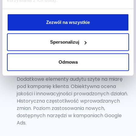
korzystania z ich usług.
automatyzacja prowadzonych działań.
Treści Reklamowe
Wykorzystywane formaty – reklamy tekstowe,
Zezwól na wszystkie
expanded text ads, reklamy dynamiczne,
formaty graficzne, reklamy elastyczne, galeria
reklam. Analiza wyników poszczególnych kreacji
Spersonalizuj
oraz stron docelowych, AB testy, rotacja i
świeżość kreacji, ilość i jakość
Odmowa
wykorzystywanych rozszerzeń reklam.
Inne
Dodatkowe elementy audytu szyte na miarę
pod kampanię klienta. Obiektywna ocena
jakości i innowacyjności prowadzonych działań.
Historyczna częstotliwość wprowadzanych
zmian. Poziom zastosowania nowych,
dostępnych narzędzi w kampaniach Google
Ads.