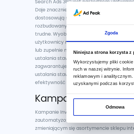
Search Ads 360 jest narzędziem ułatwiaj
Daje znacznie więcej możliwości niż Adwo
dostosowują stawki słów kluczowych w cz
rozbudowanymi kontami Adwords, które za
Zgoda
trudne. Wyobraźmy sobie sytuacje, że mam
użytkownicy mogą je wpisywać wykorzystuj
lub zupełnie nowe osoby mieszkające w ró
Niniejsza strona korzysta z
ustalania stawek CPC na poszczególnych 
Wykorzystujemy pliki cookie 
zagwarantuje nam najwyższy ROI jest prak
ruch w naszej witrynie. Inf
ustalania stawek, jakie oferuje nam Searc
reklamowym i analitycznym. 
efektywność naszych kampanii, dzięki anal
uzyskanymi podczas korzysta
Kampanie Asortyme
Odmowa
Kampanie Inventory pozwolą po integracj
zautomatyzowanych kampanii, grup reklam
zmieniającym się asortymencie sklepu int