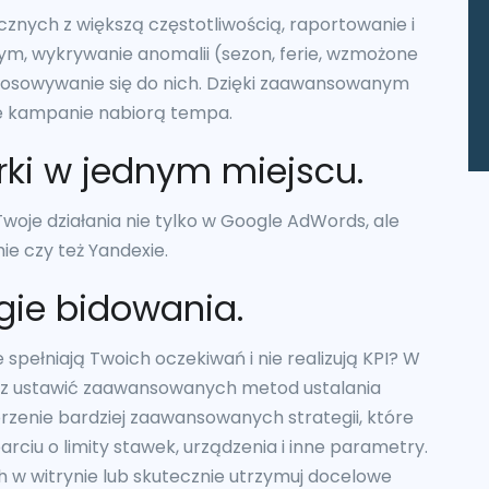
cznych z większą częstotliwością, raportowanie i
ym, wykrywanie anomalii (sezon, ferie, wzmożone
ostosowywanie się do nich. Dzięki zaawansowanym
e kampanie nabiorą tempa.
rki w jednym miejscu.
woje działania nie tylko w Google AdWords, ale
ie czy też Yandexie.
egie bidowania.
pełniają Twoich oczekiwań i nie realizują KPI? W
sz ustawić zaawansowanych metod ustalania
rzenie bardziej zaawansowanych strategii, które
rciu o limity stawek, urządzenia i inne parametry.
h w witrynie lub skutecznie utrzymuj docelowe