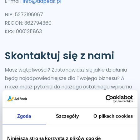
E-mail:
info@adpeak.pl
NIP: 5273196967
REGON: 362794360
KRS: 0001211863
Skontaktuj się z nami
Masz wątpliwości? Zastanawiasz się jakie działania
będą najodpowiedniejsze dla Twojego biznesu? A
może masz pytania do naszego ostatniego wpisu na
blogu?
Zgoda
Szczegóły
O plikach cookies
IMIĘ
*
Niniejsza strona korzysta z plików cookie