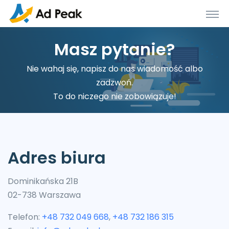
Masz pytanie?
Nie wahaj się, napisz do nas wiadomość albo
zadzwoń.
To do niczego nie zobowiązuje!
Adres biura
Dominikańska 21B
02-738 Warszawa
Telefon:
+48 732 049 668
,
+48 732 186 315