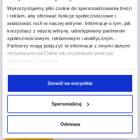
Wykorzystujemy pliki cookie do spersonalizowania treści
EMAIL
*
i reklam, aby oferować funkcje społecznościowe i
analizować ruch w naszej witrynie. Informacje o tym, jak
korzystasz z naszej witryny, udostępniamy partnerom
społecznościowym, reklamowym i analitycznym.
Partnerzy mogą połączyć te informacje z innymi danymi
JAK MOŻEMY CI POMÓC:
*
otrzymanymi od Ciebie lub uzyskanymi podczas
korzystania z ich usług.
Zezwól na wszystkie
Spersonalizuj
Wyrażam zgodę na przetwarzanie danych w
celach kontaktu i przedstawienia oferty.
*
Odmowa