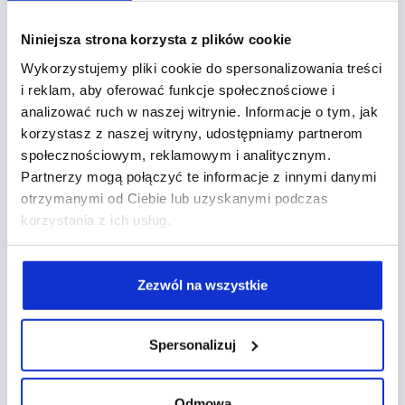
Niniejsza strona korzysta z plików cookie
Wykorzystujemy pliki cookie do spersonalizowania treści
i reklam, aby oferować funkcje społecznościowe i
analizować ruch w naszej witrynie. Informacje o tym, jak
korzystasz z naszej witryny, udostępniamy partnerom
społecznościowym, reklamowym i analitycznym.
Jakie działania content
Partnerzy mogą połączyć te informacje z innymi danymi
otrzymanymi od Ciebie lub uzyskanymi podczas
marketingowe oferujemy?
korzystania z ich usług.
W trakcie kampanii SEO opracowujemy i piszemy
unikalne treści i umieszczamy na zewnętrznych
Zezwól na wszystkie
serwisach mających duży potencjał w kontekście
działań SEO, na który wpływają przede wszystkim:
Spersonalizuj
struktura serwisu i jej powiązanie tematyczne z
klientem,
Odmowa