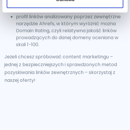
obecna widoczność w Google (w szczególności
na frazy wchodzące w zakres kampanii),
profil linków analizowany poprzez zewnętrzne
narzędzie Ahrefs, w którym wyróżnić można
Domain Rating, czyli relatywna jakość linków
prowadzących do danej domeny oceniana w
skali 1-100.
Jeżeli chcesz spróbować content marketingu –
jednej z bezpieczniejszych i sprawdzonych metod
pozyskiwania linków zewnętrznych – skorzystaj z
naszej oferty!