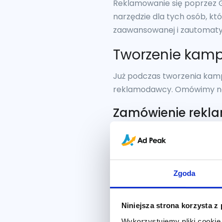
Reklamowanie się poprzez Go
narzędzie dla tych osób, k
zaawansowanej i zautomaty
Tworzenie kamp
Już podczas tworzenia kamp
reklamodawcy. Omówimy naj
Zamówienie rekla
Tworząc nowe zamówienie re
pozwala pokazać odbiorcom 
wyświetlaniu twórczego obra
displayowych kreacji lub te
Zgoda
wideo, aby przyciągnąć uwa
zachęcić ich do dokonania o
Niniejsza strona korzysta z
Opowiadanie historii za po
Wykorzystujemy pliki cookie 