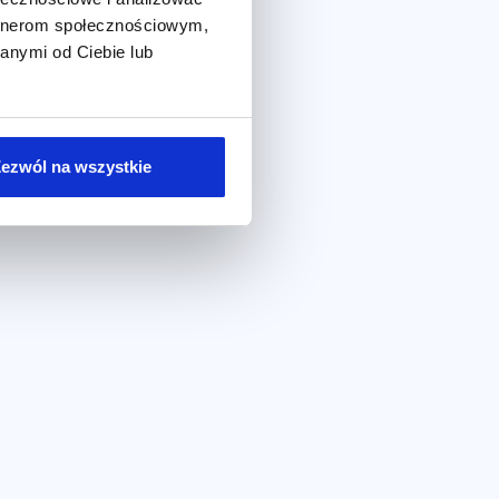
 zaangażować konsumentów.
artnerom społecznościowym,
anymi od Ciebie lub
ezwól na wszystkie