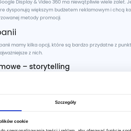
ogle Display & Video 360 ma niewątpliwie wiele zalet. J
tóre dysponują większym budżetem reklamowym i chcą kor
zowanej metody promocji.
anii
anii mamy kilka opcji, które są bardzo przydatne z punk
ważniejsze z nich.
mowe – storytelling
klamowe, mamy możliwość, by wybrać opcję „Story”. Jes
materiał reklamowy jako historię. Opowiadanie historii
zu jednej osobie, po jednej na raz. Może to być sekwencj
ż połączenie obu tych form. Zazwyczaj typowa sekwencja 
Szczegóły
gę odbiorców. Następnie, pokazuje się użytkownikom krea
kreślonej czynności, np. zakupu.
 plików cookie
mocą materiałów reklamowych często prowadzi klientów p
do spersonalizowania treści i reklam, aby oferować funkcje sp