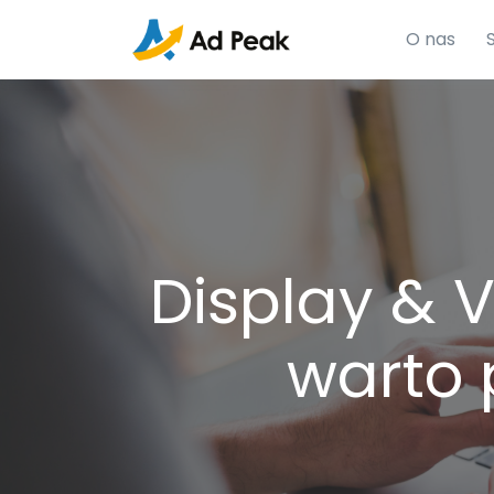
O nas
Display & V
warto 