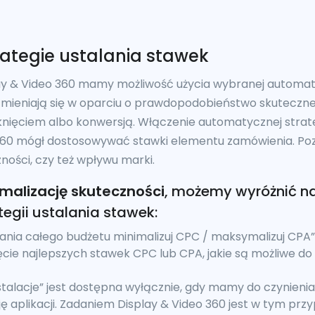
ategie ustalania stawek
 & Video 360 mamy możliwość użycia wybranej automatyc
 zmieniają się w oparciu o prawdopodobieństwo skuteczne
liknięciem albo konwersją. Włączenie automatycznej strate
 360 mógł dostosowywać stawki elementu zamówienia. Po
ości, czy też wpływu marki.
alizację skuteczności
, możemy wyróżnić n
egii ustalania stawek:
ia całego budżetu minimalizuj CPC / maksymalizuj CPA”,
ięcie najlepszych stawek CPC lub CPA, jakie są możliwe d
nstalacje” jest dostępna wyłącznie, gdy mamy do czynien
ję aplikacji. Zadaniem Display & Video 360 jest w tym pr