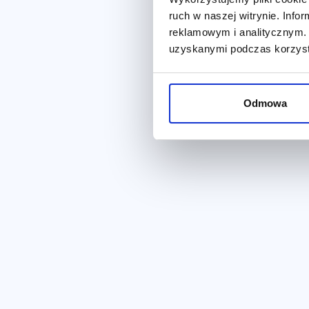
Display & Video 360 umożli
ruch w naszej witrynie. Inf
reklamowym i analitycznym. 
uzyskanymi podczas korzysta
Odmowa