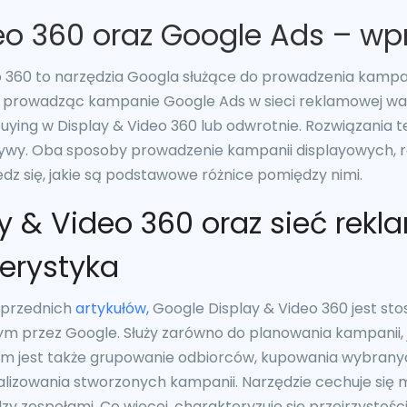
eo 360 oraz Google Ads – w
eo 360 to narzędzia Googla służące do prowadzenia kampa
zy prowadząc kampanie Google Ads w sieci reklamowej w
ying w Display & Video 360 lub odwrotnie. Rozwiązania t
ywy. Oba sposoby prowadzenie kampanii displayowych, róż
z się, jakie są podstawowe różnice pomiędzy nimi.
y & Video 360 oraz sieć rek
erystyka
oprzednich
artykułów,
Google Display & Video 360 jest s
przez Google. Służy zarówno do planowania kampanii, ja
lem jest także grupowanie odbiorców, kupowania wybra
lizowania stworzonych kampanii. Narzędzie cechuje się m
y zespołami. Co więcej, charakteryzuje się przejrzystośc