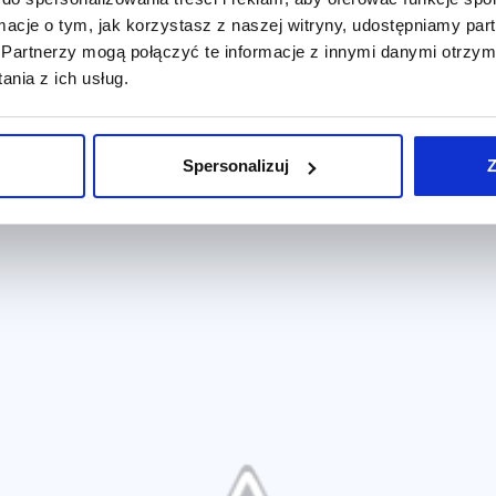
wia reklamodawcom użycia narracji, by jeszcze bardziej
ormacje o tym, jak korzystasz z naszej witryny, udostępniamy p
Partnerzy mogą połączyć te informacje z innymi danymi otrzym
nia z ich usług.
Spersonalizuj
Z