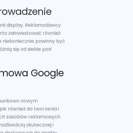
prowadzenie
nii display. Reklamodawcy
arto zainwestować również
e niekoniecznie powinny być
nią się od siebie pod
lamowa Google
tosunkowo nowym
k również do tworzenia i
nych zasobów reklamowych
ożliwością skutecznej i
ią dostępnych do analizy