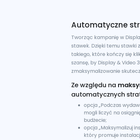
Automatyczne str
Tworząc kampanię w Display
stawek. Dzięki temu stawki
takiego, które kończy się k
szansę, by Display & Video
zmaksymalizowanie skuteczn
Ze względu na
maksym
automatycznych strat
opcja „Podczas wydawan
mogli liczyć na osiągn
budżecie;
opcja „Maksymalizuj i
który promuje instalac