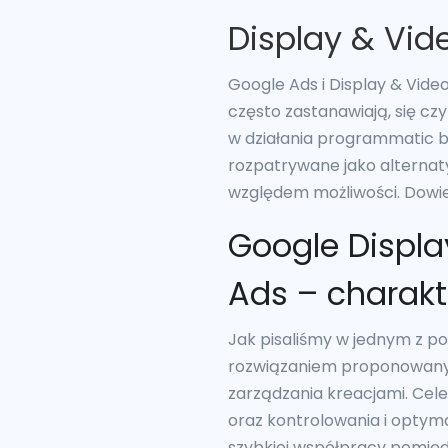
Display & Vid
Google Ads i Display & Vid
często zastanawiają, się c
w działania programmatic bu
rozpatrywane jako alternat
względem możliwości. Dowied
Google Displa
Ads – charakt
Jak pisaliśmy w jednym z p
rozwiązaniem proponowanym 
zarządzania kreacjami. Ce
oraz kontrolowania i optyma
szybkiej współpracy pomiędz