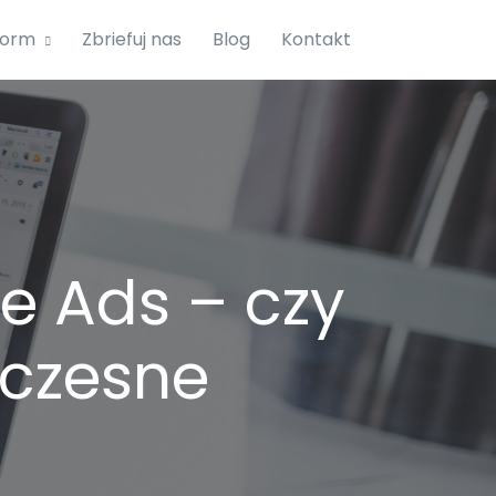
form
Zbriefuj nas
Blog
Kontakt
le Ads – czy
oczesne