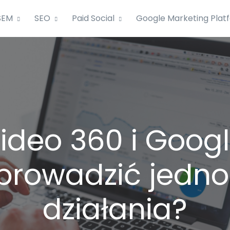
SEM
SEO
Paid Social
Google Marketing Plat
ideo 360 i Goog
prowadzić jedn
działania?