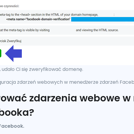
g, udało Ci się zweryfikować domenę.
figuracja zdarzeń webowych w menedżerze zdarzeń Face
urować zdarzenia webowe w
ebooka?
Facebook.