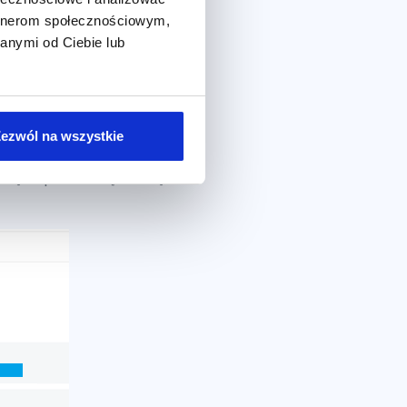
artnerom społecznościowym,
anymi od Ciebie lub
ezwól na wszystkie
menę. Wpisz samą nazwę