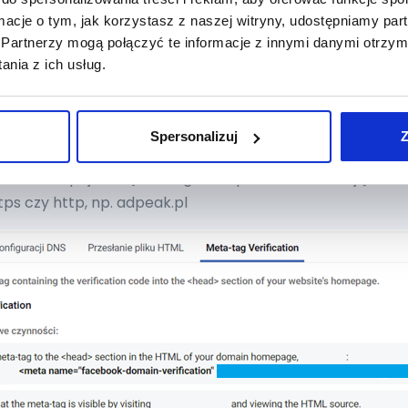
ormacje o tym, jak korzystasz z naszej witryny, udostępniamy p
Partnerzy mogą połączyć te informacje z innymi danymi otrzym
nia z ich usług.
Spersonalizuj
Z
u w button pojawi się okno, gdzie wprowadzasz swoją do
ps czy http, np. adpeak.pl