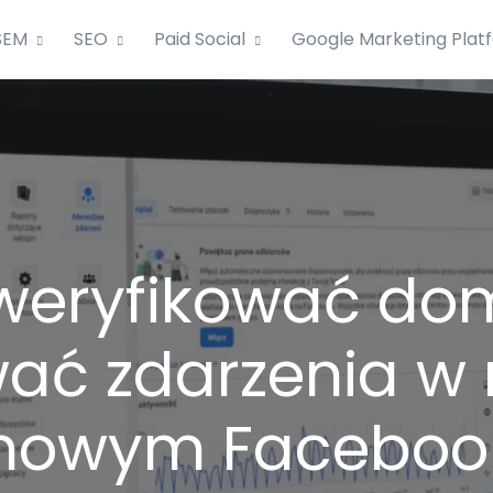
SEM
SEO
Paid Social
Google Marketing Plat
weryfikować do
wać zdarzenia w
rmowym Faceboo