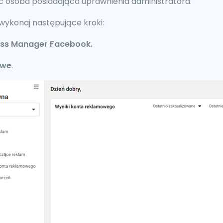
osoba posiadająca uprawnienia administratora.
ykonaj następujące kroki:
ess Manager Facebook.
owe
.