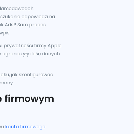
eklamodawcach
 szukanie odpowiedzi na
ok Ads? Sam proces
wpis.
 prywatności firmy Apple.
 ograniczyły ilość danych
oku, jak skonfigurować
omeny.
e firmowym
mu
konta firmowego
.