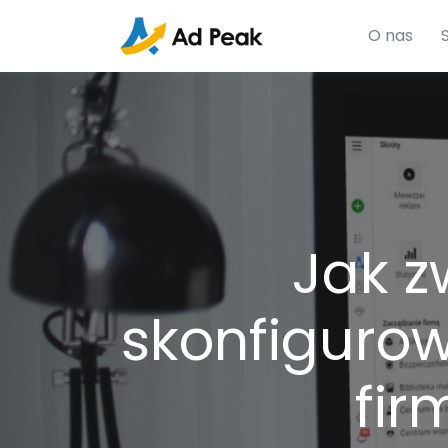
O nas
Jak z
skonfiguro
fi