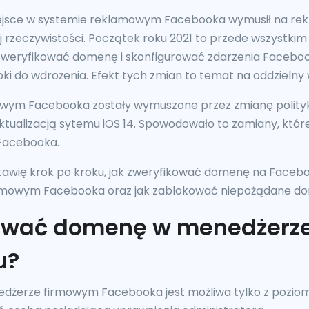
miejsce w systemie reklamowym Facebooka wymusił na r
 rzeczywistości. Początek roku 2021 to przede wszystkim
 zweryfikować domenę i skonfigurować zdarzenia Facebo
zybki do wdrożenia. Efekt tych zmian to temat na oddzielny 
wym Facebooka zostały wymuszone przez zmianę polityki
ktualizacją sytemu iOS 14. Spowodowało to zamiany, które
 Facebooka.
stawię krok po kroku, jak zweryfikować domenę na Facebo
irmowym Facebooka oraz jak zablokować niepożądane d
kować domenę w menedżerz
u?
dżerze firmowym Facebooka jest możliwa tylko z pozio