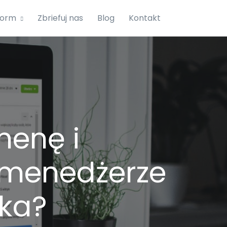
form
Zbriefuj nas
Blog
Kontakt
menę i
 menedżerze
ka?