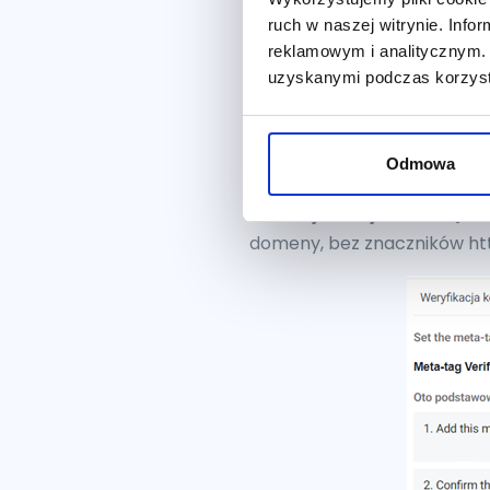
ruch w naszej witrynie. Inf
reklamowym i analitycznym. 
uzyskanymi podczas korzysta
Odmowa
3.
Kliknij Dodaj.
Po kliknięci
domeny, bez znaczników htt