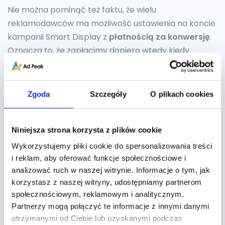
Nie można pominąć też faktu, że wielu
reklamodawców ma możliwość ustawienia na koncie
kampanii Smart Display z
płatnością za konwersję
.
Oznacza to, że zapłacimy dopiero wtedy kiedy
użytkownik zrealizuje nasz cel. Więcej o płatności za
konwersję można przeczytać
tutaj
.
Zgoda
Szczegóły
O plikach cookies
Custom Intent
Jeżeli boimy się zaufać pełnej automatyzacji jaką
Niniejsza strona korzysta z plików cookie
dają nam kampanie Smart Display, możemy
Wykorzystujemy pliki cookie do spersonalizowania treści
przetestować tworzenie własnej grupy
i reklam, aby oferować funkcje społecznościowe i
niestandardowych odbiorców o podobnych
analizować ruch w naszej witrynie. Informacje o tym, jak
zamiarach, która też powinna nam się nieźle
korzystasz z naszej witryny, udostępniamy partnerom
sprawdzić w kampaniach B2B. Możemy ich używać
społecznościowym, reklamowym i analitycznym.
do podziału grup reklam na segmenty według
Partnerzy mogą połączyć te informacje z innymi danymi
poszczególnych branż lub stron docelowych. Listy
otrzymanymi od Ciebie lub uzyskanymi podczas