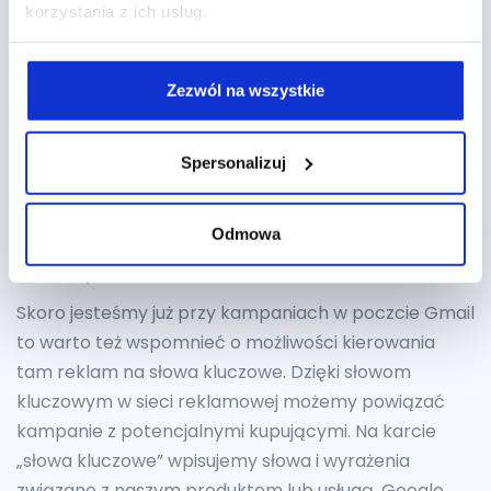
korzystania z ich usług.
utworzymy wpisując słowa kluczowe, adresy URL
i aplikacje związane z naszym produktem lub usługą.
Nie zapomnijmy tu o
dodaniu adresów url naszej
Zezwól na wszystkie
konkurencji
. Z tych list możemy korzystać zarówno
w standardowych kampaniach GDN jak i tworząc
mailing w kampanii Gmail Sponsored Promotions.
Spersonalizuj
Display Select Keyword w
Odmowa
kampaniach GSP
Skoro jesteśmy już przy kampaniach w poczcie Gmail
to warto też wspomnieć o możliwości kierowania
tam reklam na słowa kluczowe. Dzięki słowom
kluczowym w sieci reklamowej możemy powiązać
kampanie z potencjalnymi kupującymi. Na karcie
„słowa kluczowe” wpisujemy słowa i wyrażenia
związane z naszym produktem lub usługą. Google