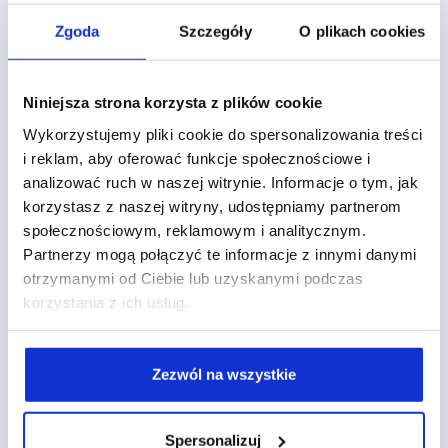
komentarza przez użytkownika, a także budowanie
Zgoda
Szczegóły
O plikach cookies
bazy osób w chatbocie. By uruchomić tę funkcję
można np. skorzystać z darmowej aplikacji
Chatfuel
.
Należy utworzyć tam regułę przechodząc do
Niniejsza strona korzysta z plików cookie
zakładki „Grow”, a następnie klikając przycisk „+Add
Wykorzystujemy pliki cookie do spersonalizowania treści
Rule” w sekcji „Acquire Users From Comments”.
i reklam, aby oferować funkcje społecznościowe i
Następnie pojawi się konfigurator, w którym możemy
analizować ruch w naszej witrynie. Informacje o tym, jak
ustawić szczegóły naszej reguły – jej nazwę, wybór
korzystasz z naszej witryny, udostępniamy partnerom
postów, w których komentarze mają być śledzone
społecznościowym, reklamowym i analitycznym.
(wszystkie/konkretne), a także odpowiedzi na
Partnerzy mogą połączyć te informacje z innymi danymi
komentarze (na wszystkie lub pasujące do reguły,
otrzymanymi od Ciebie lub uzyskanymi podczas
korzystania z ich usług.
np. zawierające konkretne słowa). Następnie zostaje
nam tylko wpisanie komunikatu, którym nasz
chatbot rozpoczyna taką konwersację i gotowe.
Zezwól na wszystkie
Korzyści płynące z
Spersonalizuj