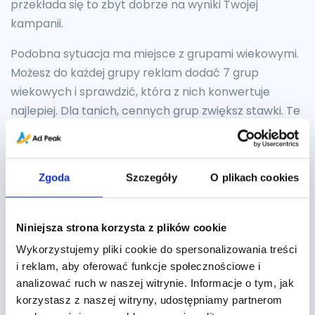
przekłada się to zbyt dobrze na wyniki Twojej
kampanii.
Podobna sytuacja ma miejsce z grupami wiekowymi.
Możesz do każdej grupy reklam dodać 7 grup
wiekowych i sprawdzić, która z nich konwertuje
najlepiej. Dla tanich, cennych grup zwiększ stawki. Te
grupy, które nie konwertują, wyklucz lub obniż im
stawki, aby nie marnować założonego budżetu.
Zgoda
Szczegóły
O plikach cookies
Niniejsza strona korzysta z plików cookie
Wykorzystujemy pliki cookie do spersonalizowania treści
i reklam, aby oferować funkcje społecznościowe i
analizować ruch w naszej witrynie. Informacje o tym, jak
korzystasz z naszej witryny, udostępniamy partnerom
Dostosowanie stawek do