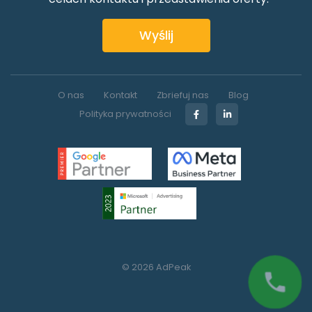
Wyślij
O nas
Kontakt
Zbriefuj nas
Blog
Polityka prywatności
© 2026 AdPeak