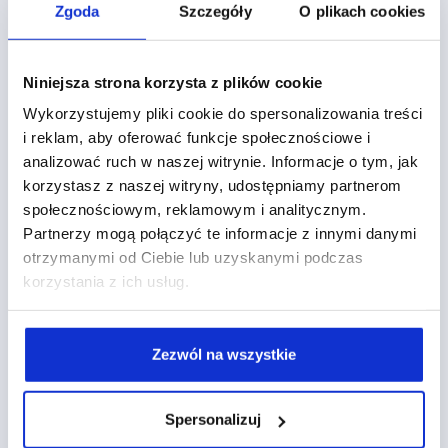
Zgoda
Szczegóły
O plikach cookies
Niniejsza strona korzysta z plików cookie
Wykorzystujemy pliki cookie do spersonalizowania treści
i reklam, aby oferować funkcje społecznościowe i
analizować ruch w naszej witrynie. Informacje o tym, jak
korzystasz z naszej witryny, udostępniamy partnerom
społecznościowym, reklamowym i analitycznym.
Do zakończenia tworzenia reklamy video
Partnerzy mogą połączyć te informacje z innymi danymi
wystarczyłoby już w zasadzie uzupełnić tylko pole
otrzymanymi od Ciebie lub uzyskanymi podczas
Tekst, ale zdecydowanie rekomenduję tutaj dodanie
korzystania z ich usług.
jeszcze adresu URL z adekwatnym CTA (pole
Wezwanie do działania) oraz nagłówka i opisu linku.
Zezwól na wszystkie
Dzięki temu przy okazji wyświetleń filmu, zbudujemy
także ruch na stronie docelowej.
Spersonalizuj