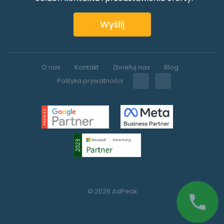
Wyślij
O nas
Kontakt
Zbriefuj nas
Blog
Polityka prywatności
© 2026 AdPeak