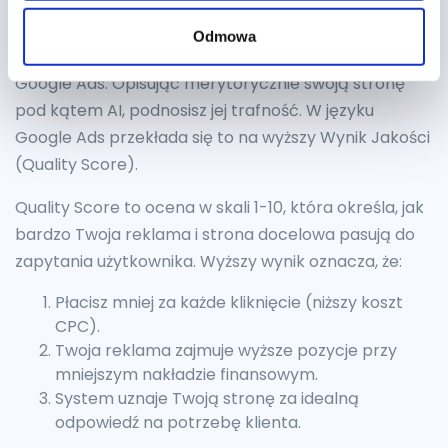
Wdrożenie Generative Engine Optimization ma
Odmowa
bezpośredni wpływ na rentowność Twoich kampanii
Google Ads. Opisując merytorycznie swoją stronę
pod kątem AI, podnosisz jej trafność. W języku
Google Ads przekłada się to na wyższy Wynik Jakości
(Quality Score).
Quality Score to ocena w skali 1-10, która określa, jak
bardzo Twoja reklama i strona docelowa pasują do
zapytania użytkownika. Wyższy wynik oznacza, że:
Płacisz mniej za każde kliknięcie (niższy koszt
CPC).
Twoja reklama zajmuje wyższe pozycje przy
mniejszym nakładzie finansowym.
System uznaje Twoją stronę za idealną
odpowiedź na potrzebę klienta.