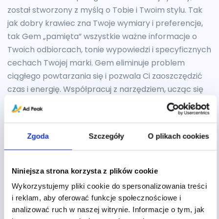
został stworzony z myślą o Tobie i Twoim stylu. Tak
jak dobry krawiec zna Twoje wymiary i preferencje,
tak Gem „pamięta” wszystkie ważne informacje o
Twoich odbiorcach, tonie wypowiedzi i specyficznych
cechach Twojej marki. Gem eliminuje problem
ciągłego powtarzania się i pozwala Ci zaoszczędzić
czas i energię. Współpracuj z narzędziem, ucząc się
na próbach. Doskonal swoje umiejętności, aby
tworzyć treści, które odpowiednio oddadzą Twoją
wizję i cel.
Zgoda
Szczegóły
O plikach cookies
Więcej informacji dotyczących customizacji Gemów
znajdziesz na
stronie
.
Niniejsza strona korzysta z plików cookie
Gemy od Gemini –
Wykorzystujemy pliki cookie do spersonalizowania treści
i reklam, aby oferować funkcje społecznościowe i
wspieranie marketingu
analizować ruch w naszej witrynie. Informacje o tym, jak