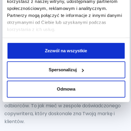
korzystasz z naszej witryny, udostępniamy partnerom
społecznościowym, reklamowym i analitycznym.
Wyobraź sobie, że masz asystenta, który jest
Partnerzy mogą połączyć te informacje z innymi danymi
specjalistą w wybranej przez Ciebie dziedzinie. Brzmi
otrzymanymi od Ciebie lub uzyskanymi podczas
dobrze? A co, jeśli możesz mieć ich kilku?
korzystania z ich usług.
Gem-analityk
– błyskawicznie przetwarza gigabajty
danych, wyławia kluczowe trendy i dostarcza cenne
Zezwól na wszystkie
informacje o Twoich klientach. To jak mieć w zespole
wybitnego analityka, który zawsze znajdzie ukryte
wzorce i wartościowe wnioski.
Spersonalizuj
Gem-copywriter
– który dzięki dostarczonym przez
Odmowa
Ciebie wskazówkom tworzy angażujące treści i
spersonalizowane oferty, trafiające w gusta Twoich
odbiorców. To jak mieć w zespole doświadczonego
copywritera, który doskonale zna Twoją markę i
klientów.