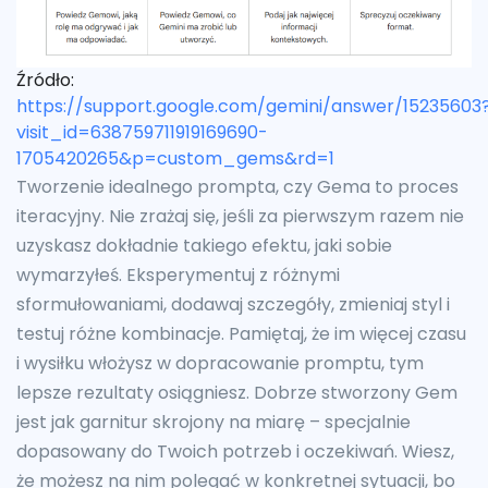
Źródło:
https://support.google.com/gemini/answer/15235603
visit_id=638759711919169690-
1705420265&p=custom_gems&rd=1
Tworzenie idealnego prompta, czy Gema to proces
iteracyjny. Nie zrażaj się, jeśli za pierwszym razem nie
uzyskasz dokładnie takiego efektu, jaki sobie
wymarzyłeś. Eksperymentuj z różnymi
sformułowaniami, dodawaj szczegóły, zmieniaj styl i
testuj różne kombinacje. Pamiętaj, że im więcej czasu
i wysiłku włożysz w dopracowanie promptu, tym
lepsze rezultaty osiągniesz. Dobrze stworzony Gem
jest jak garnitur skrojony na miarę – specjalnie
dopasowany do Twoich potrzeb i oczekiwań. Wiesz,
że możesz na nim polegać w konkretnej sytuacji, bo