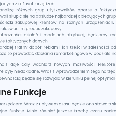
jących z różnych urządzeń.
analizę różnych grup użytkowników oparte o faktycz
woli skupić się na obsłudze najbardziej obiecujących gru
ścieżki zakupowej klientów na różnych urządzeniach,
 ułatwiać im proces zakupowy.
uteczności działań i modelach atrybucji, będziemy m
ie faktycznych danych.
rdziej trafny dobór reklam i ich treści w zależności od
oże to prowadzić działania remarketingowe w podziale na
als daje cały wachlarz nowych możliwości. Niektóre 
re były niedokładne. Wraz z wprowadzeniem tego narzę
pewnością będzie się rozwijała w kierunku pełnej optymaliz
ne Funkcje
narzędziem. Wraz z upływem czasu będzie ono stawało si
jne funkcje. Minie również jeszcze trochę czasu zani