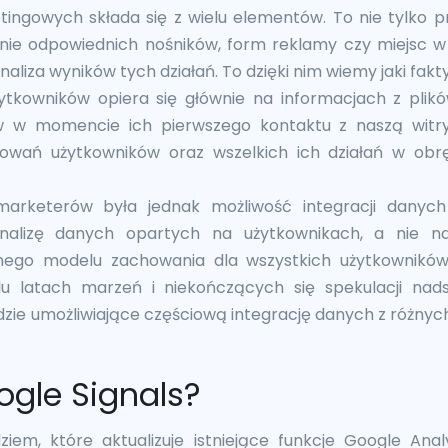
tingowych składa się z wielu elementów. To nie tylko 
nie odpowiednich nośników, form reklamy czy miejsc w 
naliza wyników tych działań. To dzięki nim wiemy jaki fak
tkowników opiera się głównie na informacjach z plik
w w momencie ich pierwszego kontaktu z naszą witry
howań użytkowników oraz wszelkich ich działań w ob
rketerów była jednak możliwość integracji danyc
analizę danych opartych na użytkownikach, a nie na
lnego modelu zachowania dla wszystkich użytkowników
lu latach marzeń i niekończących się spekulacji na
ie umożliwiające częściową integrację danych z różnyc
gle Signals?
ziem, które aktualizuje istniejące funkcje Google Anal