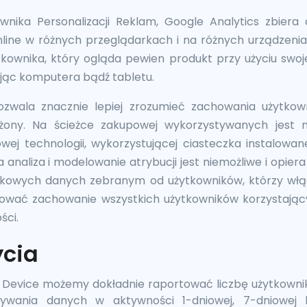
nika Personalizacji Reklam, Google Analytics zbiera 
line w różnych przeglądarkach i na różnych urządzeni
tkownika, który ogląda pewien produkt przy użyciu swo
jąc komputera bądź tabletu.
ozwala znacznie lepiej zrozumieć zachowania użytko
ożony. Na ścieżce zakupowej wykorzystywanych jest na
wej technologii, wykorzystującej ciasteczka instalowa
analiza i modelowanie atrybucji jest niemożliwe i opiera
atkowych danych zebranym od użytkowników, którzy włąc
cować zachowanie wszystkich użytkowników korzystając
ści.
ycia
 Device możemy dokładnie raportować liczbę użytkowni
ywania danych w aktywności 1-dniowej, 7-dniowej b