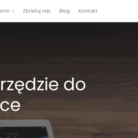
form
Zbriefuj nas
Blog
Kontakt
rzędzie do
ice