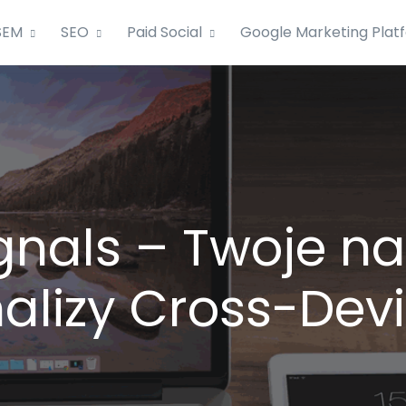
SEM
SEO
Paid Social
Google Marketing Plat
gnals – Twoje na
alizy Cross-Dev