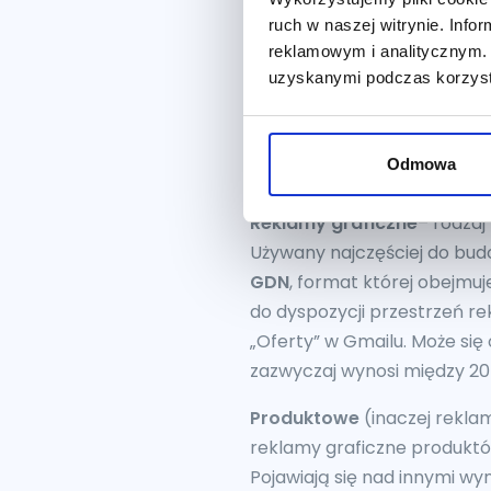
formaty reklamy w ramach
ruch w naszej witrynie. Inf
reklamowym i analitycznym. 
Sieć wyszukiwania
– najczę
uzyskanymi podczas korzysta
tekstowe w sieci wyszukiwa
poszukuje produktu bądź usł
zróżnicowana w zależności od
Odmowa
precyzyjnie można oszacować
Reklamy graficzne
– rodzaj
Używany najczęściej do bu
GDN
, format której obejm
do dyspozycji przestrzeń r
„Oferty” w Gmailu. Może si
zazwyczaj wynosi między 20
Produktowe
(inaczej rekla
reklamy graficzne produktó
Pojawiają się nad innymi wy