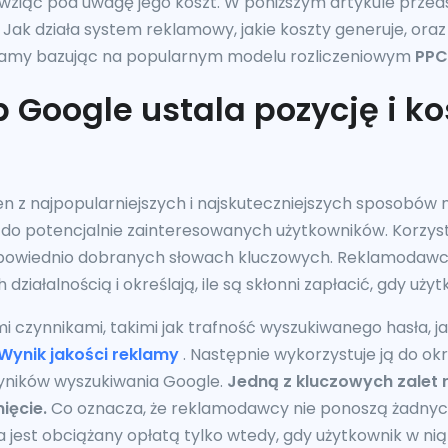
 wziąć pod uwagę jego koszt. W poniższym artykule prze
Jak działa system reklamowy, jakie koszty generuje, oraz 
lamy bazując na popularnym modelu rozliczeniowym
PPC
 Google ustala pozycję i k
en z najpopularniejszych i najskuteczniejszych sposobów 
i do potencjalnie zainteresowanych użytkowników. Korzys
dpowiednio dobranych słowach kluczowych. Reklamodawcy 
ziałalnością i określają, ile są skłonni zapłacić, gdy użytk
i czynnikami, takimi jak trafność wyszukiwanego hasła, j
Wynik
jakości reklamy
. Następnie wykorzystuje ją do okr
wyników wyszukiwania Google.
Jedną z kluczowych zalet 
nięcie.
Co oznacza, że ​​reklamodawcy nie ponoszą żadnyc
est obciążany opłatą tylko wtedy, gdy użytkownik w nią 