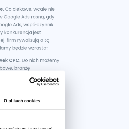
e.
Co ciekawe, wcale nie
 w Google Ads rosną, gdy
Google Ads, współczynnik
y konkurencja jest
ej firm rywalizują o tą
klamy będzie wzrastał.
wek CPC.
Do nich możemy
zebowe, branżę
d kilkadziesiąt złotych za
O plikach cookies
y w Google Ads. Różnią się
w określonych sytuacjach. A
stawiam
najpopularniejsze
ołecznościowe i analizować