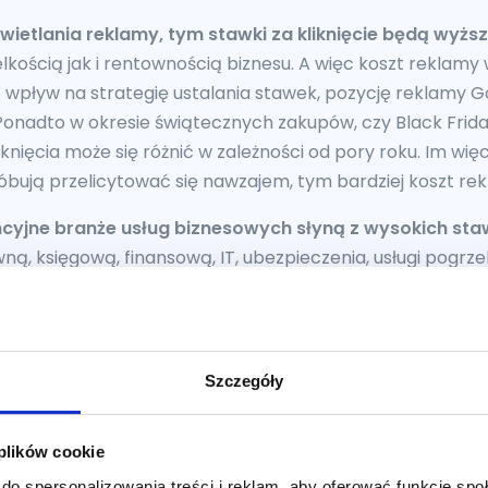
ietlania reklamy, tym stawki za kliknięcie będą wyższ
lkością jak i rentownością biznesu. A więc koszt reklamy
o wpływ na strategię ustalania stawek, pozycję reklamy 
 Ponadto w okresie świątecznych zakupów, czy Black Frida
iknięcia może się różnić w zależności od pory roku. Im więc
óbują przelicytować się nawzajem, tym bardziej koszt re
cyjne branże usług biznesowych słyną z wysokich sta
wną, księgową, finansową, IT, ubezpieczenia, usługi pogr
arketingową. Niektóre reklamy mogą osiągać nawet pona
onują konwersji, przynoszą firmie naprawdę duże zyski.
Szczegóły
chcesz się reklamować, masz do wyboru kilka form reklam
 swoje wady oraz zalety i sprawdzą się lepiej lub gorzej 
 plików cookie
zwyczaj różnią się też kosztem za kliknięcie. Poniżej przed
do spersonalizowania treści i reklam, aby oferować funkcje sp