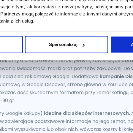
 działań promocyjnych w Google Ads.
ormacje o tym, jak korzystasz z naszej witryny, udostępniamy p
Partnerzy mogą połączyć te informacje z innymi danymi otrzym
ściej wybierany rodzaj kampanii Google Ads dzięki jego 
nia z ich usług.
nia wyświetlają się na określone słowo kluczowe w momen
ugi którą masz w ofercie
.
Średnia wartość CPC przy tym f
 lokalizacji oraz konkurencyjności. W dalszej części wpis
Spersonalizuj
Z
 średni koszt kliknięcia takiej reklamy.
 reklamy o charakterze interaktywnym, zawierające obraz,
dowania świadomości marki oraz potrzeby zakupowej. D
uje całą sieć reklamową Google. Dodatkowo
kampanie Di
eklamową w Google Discover, stronę główną w YouTube ora
ę okazać dość skutecznym formatem przy remarketingu, 
-90 gr.
my Google Zakupy
) idealne dla sklepów internetowych.
A
w zawierające podstawowe informacje na jego temat, np
nikami wyszukiwania lub obok nich, wówczas koszty kliknię