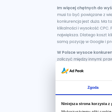
Im więcej chętnych do wyśw
musi to być powiązane z wie
konkurencja jest duża. Ma t
klikalności i wysokość CPC.
największa. Dlatego koszt kl
samą pozycję w Google i pr
W Polsce wysoce konkuren
zaliczyć między innymi: pra
psychologiczna czy nawet m
kliknięcie. Jednak jeśli dok
Rodzaj reklamy
Zgoda
W zależności od tego gdzie 
miejscem wyświetlenia, mają
Niniejsza strona korzysta z
najważniejsze jest to, że za
Wykorzystujemy pliki cookie 