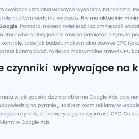
 swobodę ustalania własnych wydatków na reklamę. Rekl
olę nad tym kiedy i ile wydajesz.
Nie ma aktualnie mini
Google.
Ponadto, możesz zwiększać lub zmniejszać wyda
a stosowne. Należy jednak zawsze pamiętać o tym, że p
ontrolę, takie jak budżet, maksymalna stawka CPC i jakoś
żesz kontrolować, takie jak maksymalne stawki CPC konku
e czynniki wpływające na k
s
matu w jaki sposób działa platforma Google Ads, daje na
 odpowiedzią na pytanie „ Jaki jest koszt reklamy w Google
niejsze czynniki, które wpływają na wysokość CPC. Co wi
eklamy w Google Ads.