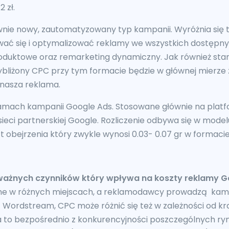
 zł.
wnie nowy, zautomatyzowany typ kampanii. Wyróżnia się 
ć się i optymalizować reklamy we wszystkich dostępny
duktowe oraz remarketing dynamiczny. Jak również stan
bliżony CPC przy tym formacie będzie w głównej mierze
nasza reklama.
amach kampanii Google Ads. Stosowane głównie na platfo
sieci partnerskiej Google. Rozliczenie odbywa się w mode
 obejrzenia który zwykle wynosi 0.03- 0.07 gr w formaci
 ważnych czynników który wpływa na koszty reklamy 
line w różnych miejscach, a reklamodawcy prowadzą ka
ń Wordstream, CPC może różnić się też w zależności od k
 to bezpośrednio z konkurencyjności poszczególnych ry