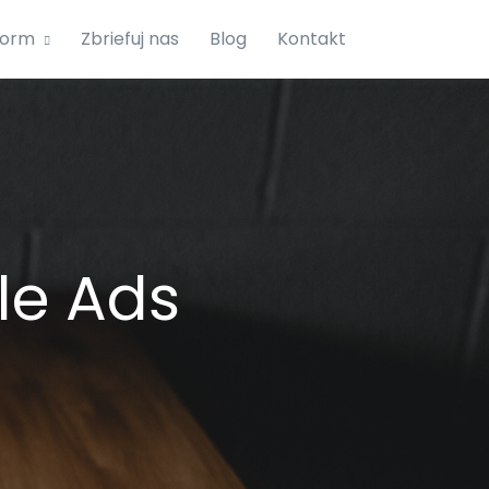
form
Zbriefuj nas
Blog
Kontakt
le Ads