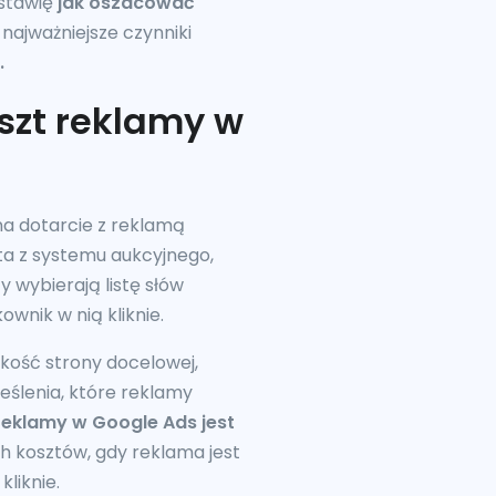
dstawię
jak oszacować
najważniejsze czynniki
.
oszt reklamy w
na dotarcie z reklamą
ta z systemu aukcyjnego,
wybierają listę słów
ownik w nią kliknie.
akość strony docelowej,
eślenia, które reklamy
reklamy w Google Ads jest
h kosztów, gdy reklama jest
kliknie.