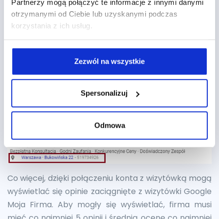
Partnerzy mogą połączyć te informacje z innymi danymi
otrzymanymi od Ciebie lub uzyskanymi podczas
Pozwalają na wyświetlanie lokalizacji firmy w
korzystania z ich usług.
reklamie. Dzięki temu użytkownicy mogą zobaczyć
adres firmy, miejsce na mapie oraz w jakiej odległości
od nich się znajduje (odległość tylko na urządzeniach
Zezwól na wszystkie
mobilnych). Aby było możliwe wyświetlanie
lokalizacji w reklamie tekstowej, konieczne jest
Spersonalizuj
posiadanie wizytówki
Google Moja Firma
i połączenie
go z kontem AdWords.
Odmowa
Co więcej, dzięki połączeniu konta z wizytówką mogą
wyświetlać się opinie zaciągnięte z wizytówki Google
Moja Firma. Aby mogły się wyświetlać, firma musi
mieć co najmniej 5 opinii i średnią ocenę co najmniej