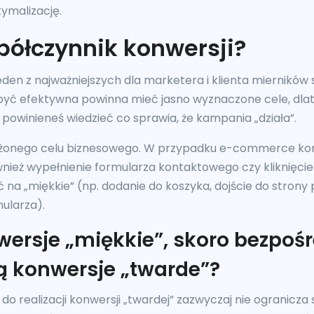
tymalizację.
półczynnik konwersji?
eden z najważniejszych dla marketera i klienta mierników
yć efektywna powinna mieć jasno wyznaczone cele, dlate
 powinieneś wiedzieć co sprawia, że kampania „działa”.
ałożonego celu biznesowego. W przypadku e-commerce ko
nież wypełnienie formularza kontaktowego czy kliknięcie
na „miękkie” (np. dodanie do koszyka, dojście do strony 
mularza).
ersje „miękkie”, skoro bezpoś
 konwersje „twarde”?
o realizacji konwersji „twardej” zazwyczaj nie ogranicza s