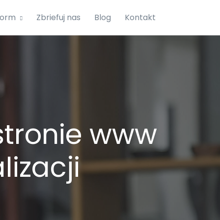
form
Zbriefuj nas
Blog
Kontakt
stronie www
izacji