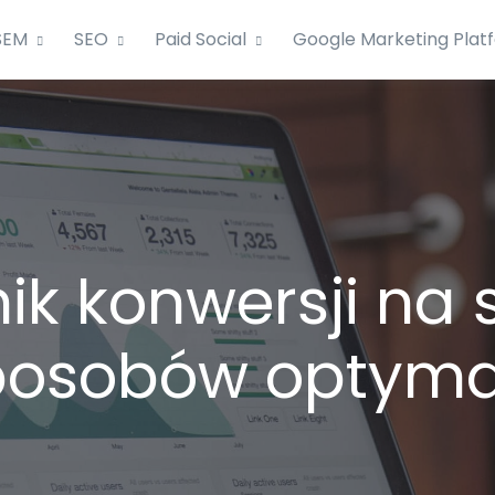
SEM
SEO
Paid Social
Google Marketing Plat
ik konwersji na 
posobów optymal