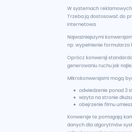
W systemach reklamowych Go
Trzeba ją dostosować do prof
internetowa.
Najważniejszymi konwersjam
np. wypełnienie formularza 
Oprócz konwersji standardo
generowaniu ruchu jak najlep
Mikrokonwersjami mogą być,
odwiedzenie ponad 3 st
wizyta na stronie dłużs
obejrzenie filmu umies
Konwersje te pomagają kam
danych dla algorytmów syst