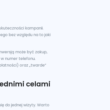
 skuteczności kampanii.
go bez względu na to jaki
nwersją może być zakup,
 w numer telefonu.
płatności) oraz „twarde”
rednimi celami
ię do jednej wizyty. Warto