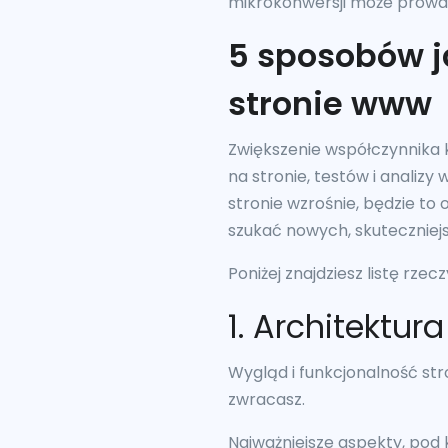
mikrokonwersji może prowadz
5 sposobów j
stronie www
Zwiększenie współczynnika 
na stronie, testów i analizy
stronie wzrośnie, będzie to 
szukać nowych, skuteczniejs
Poniżej znajdziesz listę rze
1. Architektur
Wygląd i funkcjonalność st
zwracasz.
Najważniejsze aspekty, pod