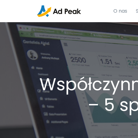
O nas
Współczynn
– 5 s