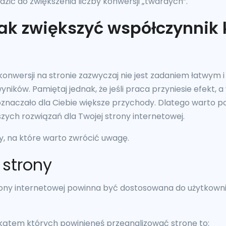
ić do zwiększenia liczby konwersji „twardych”.
ak zwiększyć współczynnik 
konwersji na stronie zazwyczaj nie jest zadaniem łatwym
 wyników. Pamiętaj jednak, że jeśli praca przyniesie efekt,
oznaczało dla Ciebie większe przychody. Dlatego warto poś
zych rozwiązań dla Twojej strony internetowej.
czy, na które warto zwrócić uwagę.
a strony
rony internetowej powinna być dostosowana do użytkowni
 kątem których powinieneś przeanalizować stronę to: