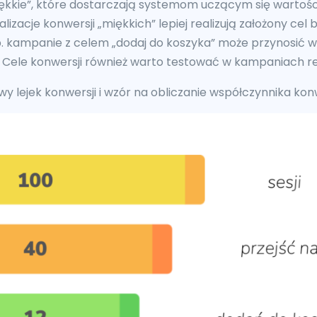
iękkie”, które dostarczają systemom uczącym się warto
zacje konwersji „miękkich” lepiej realizują założony cel 
. kampanie z celem „dodaj do koszyka” może przynosić wi
. Cele konwersji również warto testować w kampaniach 
wy lejek konwersji i wzór na obliczanie współczynnika konw