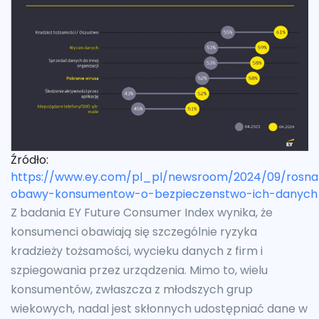
Źródło:
https://www.ey.com/pl_pl/newsroom/2024/09/rosna
obawy-konsumentow-o-bezpieczenstwo-ich-danych
Z badania EY Future Consumer Index wynika, że
konsumenci obawiają się szczególnie ryzyka
kradzieży tożsamości, wycieku danych z firm i
szpiegowania przez urządzenia. Mimo to, wielu
konsumentów, zwłaszcza z młodszych grup
wiekowych, nadal jest skłonnych udostępniać dane w