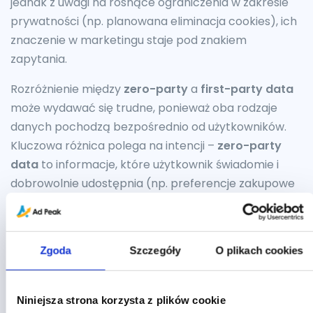
jednak z uwagi na rosnące ograniczenia w zakresie
prywatności (np. planowana eliminacja cookies), ich
znaczenie w marketingu staje pod znakiem
zapytania.
Rozróżnienie między
zero-party
a
first-party data
może wydawać się trudne, ponieważ oba rodzaje
danych pochodzą bezpośrednio od użytkowników.
Kluczowa różnica polega na intencji –
zero-party
data
to informacje, które użytkownik świadomie i
dobrowolnie udostępnia (np. preferencje zakupowe
w ankiecie), natomiast
first-party data
to dane
zbierane automatycznie przez firmę na podstawie
interakcji użytkownika (np. historia przeglądania
Zgoda
Szczegóły
O plikach cookies
strony czy otwierane e-maile). Oba typy danych są
cenne, ale
zero-party data
pozwala na bardziej
precyzyjną personalizację, ponieważ użytkownik sam
Niniejsza strona korzysta z plików cookie