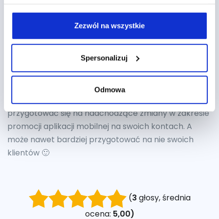
kampanii mobilnych. Na pewno można spodziewać
się dalszej integracji z Firebase w postaci rozwoju
Zezwól na wszystkie
systemu mikrokonwersji, strategii bidowania czy też
atrybucji. Osobiście jestem również ciekaw czy
Spersonalizuj
zostaną wstrzymane takie elementy jak chociażby
rozszerzenia aplikacji.
Odmowa
Czas pokaże. Tymczasem zachęcamy, aby
przygotować się na nadchodzące zmiany w zakresie
promocji aplikacji mobilnej na swoich kontach. A
może nawet bardziej przygotować na nie swoich
klientów 🙂
(
3
głosy, średnia
ocena:
5,00)