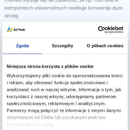
również wydaje się nie zauważać, że np. YouTube w
kampaniach uniwersalnych realizuje konwersje dużo
drożej.
Jakie znaki zapytania
pozostają przed
Zgoda
Szczegóły
O plikach cookies
reklamodawcami?
Wciąż nie wiemy, w którą stronę pójdzie rozwój
Niniejsza strona korzysta z plików cookie
Universal App Campaigns. Z jednej strony wydaje się,
Wykorzystujemy pliki cookie do spersonalizowania treści
że Google chce w pełni zautomatyzować proces w
i reklam, aby oferować funkcje społecznościowe i
analizować ruch w naszej witrynie. Informacje o tym, jak
całości oddając proces optymalizacyjny w ręce
korzystasz z naszej witryny, udostępniamy partnerom
machine learningu i algorytmów, tak długo jak
społecznościowym, reklamowym i analitycznym.
dowieziony jest cel w postaci docelowego CPA. Z
Partnerzy mogą połączyć te informacje z innymi danymi
drugiej strony miało to sens w momencie, kiedy
otrzymanymi od Ciebie lub uzyskanymi podczas
reklamodawca miał alternatywę w postaci
korzystania z ich usług.
manualnego konfigurowania standardowych