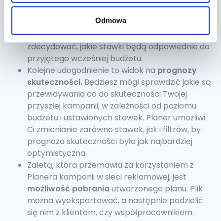
z pewnością pomoże Ci informacja o
Odmowa
poprzednich wynikach
, czy też
historycznych
kosztach
. Na ich podstawie będziesz mógł
zdecydować, jakie stawki będą odpowiednie do
przyjętego wcześniej budżetu.
Kolejne udogodnienie to widok na
prognozy
skuteczności.
Będziesz mógł sprawdzić jakie są
przewidywania co do skuteczności Twojej
przyszłej kampanii, w zależności od poziomu
budżetu i ustawionych stawek. Planer umożliwi
Ci zmienianie zarówno stawek, jak i filtrów, by
prognoza skuteczności była jak najbardziej
optymistyczna.
Zaletą, która przemawia za korzystaniem z
Planera kampanii w sieci reklamowej, jest
możliwość pobrania
utworzonego planu. Plik
można wyeksportować, a następnie podzielić
się nim z klientem, czy współpracownikiem.