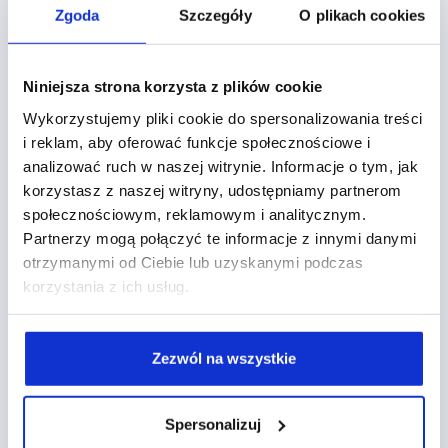
Zgoda
Szczegóły
O plikach cookies
Używanie Planera kampanii w sieci reklamowej niesie
za sobą mnóstwo korzyści:
Niniejsza strona korzysta z plików cookie
Pierwszą z nich odkryjesz na początku
Wykorzystujemy pliki cookie do spersonalizowania treści
planowania kampanii – dostaniesz propozycje
i reklam, aby oferować funkcje społecznościowe i
słów kluczowych
,
miejsc docelowych
witryn
,
analizować ruch w naszej witrynie. Informacje o tym, jak
na których warto się reklamować oraz porady
korzystasz z naszej witryny, udostępniamy partnerom
dotyczące
kierowania reklam
na różnych
społecznościowym, reklamowym i analitycznym.
odbiorców.
Partnerzy mogą połączyć te informacje z innymi danymi
Możliwość sprawdzenia
profilu
swoich
otrzymanymi od Ciebie lub uzyskanymi podczas
przyszłych
odbiorców
w zależności od
korzystania z ich usług.
przyjętych ustawień. Dowiesz się, jak duży byłby
zasięg Twojej kampanii, kto byłby Twoim
odbiorcą docelowym (płeć, wiek użytkownika) i
Zezwól na wszystkie
na jakim urządzeniu reklamy byłyby
skuteczniejsze. Dowiesz się także, jakie są
zainteresowania odbiorców.
Spersonalizuj
W podjęciu decyzji odnośnie ustawień kampanii