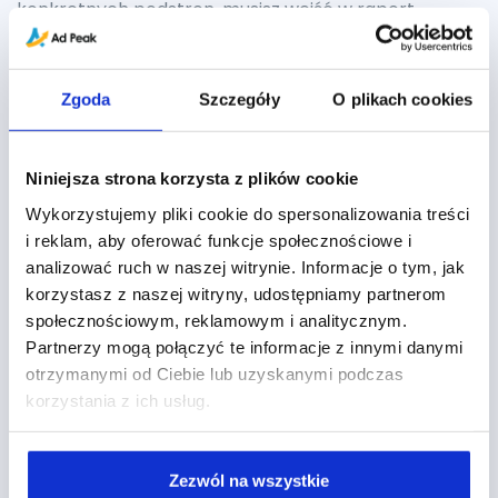
konkretnych podstron, musisz wejść w raport
Zachowanie > Zawartość witryny. Następnie wybierz,
czy chcesz przejrzeć raport dotyczący stron
docelowych, czy stron wyjścia. Raport Analiza treści
Zgoda
Szczegóły
O plikach cookies
pozwala poznać obydwie te metryki jednocześnie
dla konkretnych podstron w witrynie.
Niniejsza strona korzysta z plików cookie
Wykorzystujemy pliki cookie do spersonalizowania treści
i reklam, aby oferować funkcje społecznościowe i
analizować ruch w naszej witrynie. Informacje o tym, jak
korzystasz z naszej witryny, udostępniamy partnerom
społecznościowym, reklamowym i analitycznym.
Raport Analiza treści
Partnerzy mogą połączyć te informacje z innymi danymi
Warto również włączyć dodatkowe segmenty w
otrzymanymi od Ciebie lub uzyskanymi podczas
korzystania z ich usług.
raportach, np. z podziałem na urządzenia mobilne i
stacjonarne. Pozwoli Ci to prześledzić różnice w
zachowaniu użytkowników korzystających z różnych
Zezwól na wszystkie
urządzeń. Jeśli współczynnik odrzuceń jest