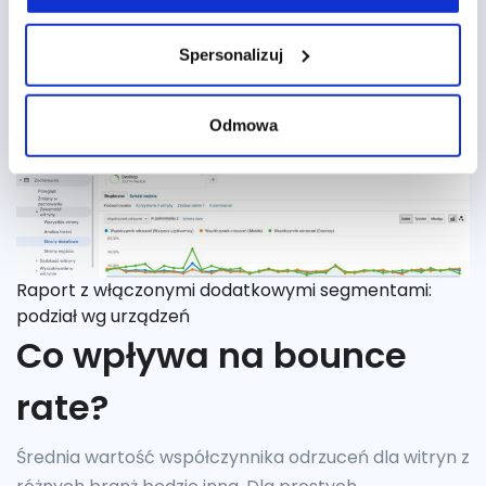
zauważalnie wyższy dla któregoś typu urządzeń,
sprawdź potencjalne przyczyny. Może to być znak, że
Spersonalizuj
na stronie występują problemy techniczne, które
utrudniają użytkownikom wygodne korzystanie z niej.
Odmowa
Raport z włączonymi dodatkowymi segmentami:
podział wg urządzeń
Co wpływa na bounce
rate?
Średnia wartość współczynnika odrzuceń dla witryn z