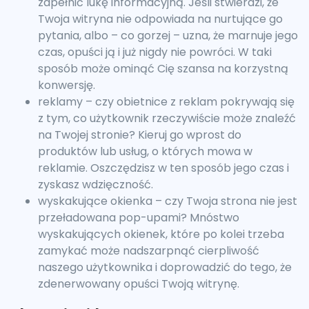
zapełnić lukę informacyjną. Jeśli stwierdzi, że
Twoja witryna nie odpowiada na nurtujące go
pytania, albo – co gorzej – uzna, że marnuje jego
czas, opuści ją i już nigdy nie powróci. W taki
sposób może ominąć Cię szansa na korzystną
konwersję.
reklamy – czy obietnice z reklam pokrywają się
z tym, co użytkownik rzeczywiście może znaleźć
na Twojej stronie? Kieruj go wprost do
produktów lub usług, o których mowa w
reklamie. Oszczędzisz w ten sposób jego czas i
zyskasz wdzięczność.
wyskakujące okienka – czy Twoja strona nie jest
przeładowana pop-upami? Mnóstwo
wyskakujących okienek, które po kolei trzeba
zamykać może nadszarpnąć cierpliwość
naszego użytkownika i doprowadzić do tego, że
zdenerwowany opuści Twoją witrynę.