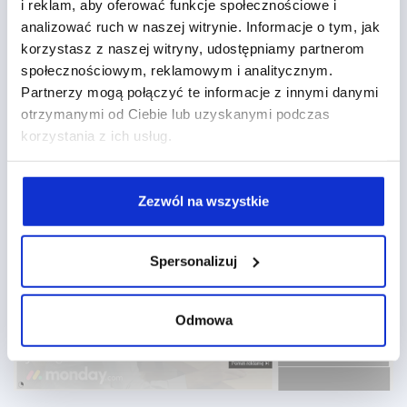
poniższym screenie).
i reklam, aby oferować funkcje społecznościowe i
analizować ruch w naszej witrynie. Informacje o tym, jak
Obejrzenie jest zaliczone w momencie, gdy
korzystasz z naszej witryny, udostępniamy partnerom
użytkownik obejrzy minimum 30 sekund reklamy (lub
społecznościowym, reklamowym i analitycznym.
mniej, jeśli cała reklama jest krótsza) lub jeśli kliknie
Partnerzy mogą połączyć te informacje z innymi danymi
otrzymanymi od Ciebie lub uzyskanymi podczas
dowolny element reklamy (link, przycisk CTA).
korzystania z ich usług.
Rozliczenie jest możliwe w CPV (Cost per View) lub
CPA (Cost per Acquisition). Reklama występuje z
banerem towarzyszącym, a po 5 sekundach
Zezwól na wszystkie
użytkownik ma możliwość jej pominięcia.
Spersonalizuj
Odmowa