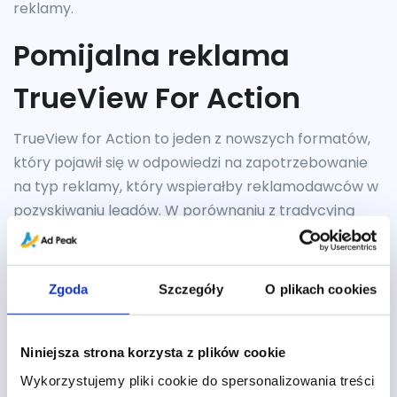
reklamy.
Pomijalna reklama
TrueView For Action
TrueView for Action to jeden z nowszych formatów,
który pojawił się w odpowiedzi na zapotrzebowanie
na typ reklamy, który wspierałby reklamodawców w
pozyskiwaniu leadów. W porównaniu z tradycyjną
reklamą TrueView, największa różnica to plansza z
dobrze wyeksponowanym przyciskiem CTA, która
pojawia się na końcu reklamy. Dzięki tej planszy
Zgoda
Szczegóły
O plikach cookies
możemy jednoznacznie dać do zrozumienia
użytkownikowi, jakiego działania od niego oczekujemy.
Może to być np. zapisanie się na darmowy okres
Niniejsza strona korzysta z plików cookie
próbny w aplikacji do zarządzania zadaniami (jak na
Wykorzystujemy pliki cookie do spersonalizowania treści