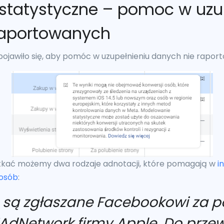
statystyczne – pomoc w uzu
 raportowanych
ojawiło się, aby pomóc w uzupełnieniu danych nie rapor
kać możemy dwa rodzaje adnotacji, które pomagają w
i
posób
:
je są zgłaszane Facebookowi za
SKAdNetwork firmy Apple. Do prz