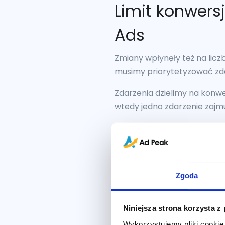
Limit konwers
Ads
Zmiany wpłynęły też na lic
musimy priorytetyzować zda
Zdarzenia dzielimy na konw
wtedy jedno zdarzenie zajm
Zgoda
Włączenie optymalizacji wa
Niniejsza strona korzysta z
konwersji. Domyślnie kampan
Wykorzystujemy pliki cookie 