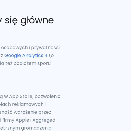
y się główne
h osobowych i prywatności
 z
Google Analytics 4
(o
yła też podłożem sporu
ą w App Store, pozwolenia
celach reklamowych i
zność wdrożenie przez
 firmy Apple i Aggreged
nętrznym gromadzenia