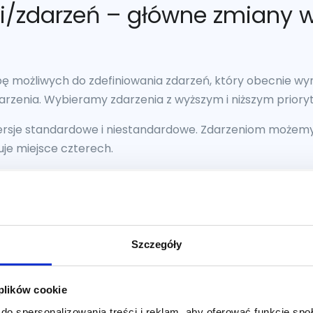
ji/zdarzeń – główne zmiany 
zbę możliwych do zdefiniowania zdarzeń, który obecnie w
rzenia. Wybieramy zdarzenia z wyższym i niższym priory
ersje standardowe i niestandardowe. Zdarzeniom możemy
uje miejsce czterech.
Szczegóły
rtości oznacza zmianę w sposobie działania kampanii nas
 plików cookie
ie optymalizowane są pod jak najniższy koszt pozyskania
do spersonalizowania treści i reklam, aby oferować funkcje sp