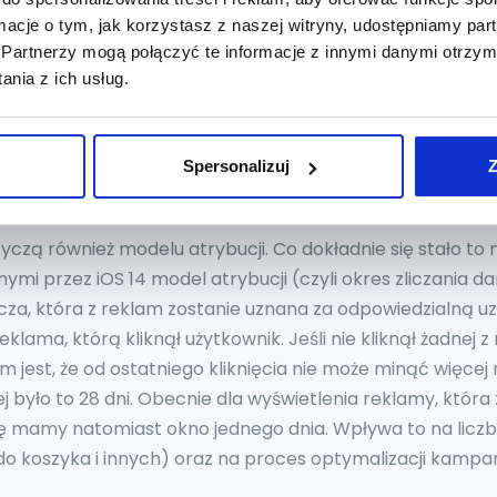
lizacja wartości” kampanie będą nastawione na osiągnię
ormacje o tym, jak korzystasz z naszej witryny, udostępniamy p
sji może być wyższy.
Partnerzy mogą połączyć te informacje z innymi danymi otrzym
dniowego modelu atrybucji,
nia z ich usług.
trybucji 7 dni po kliknięciu,
Spersonalizuj
Z
 – główne zmiany w Faceboo
zą również modelu atrybucji. Co dokładnie się stało to 
i przez iOS 14 model atrybucji (czyli okres zliczania da
zlicza, która z reklam zostanie uznana za odpowiedzialną u
reklama, którą kliknął użytkownik. Jeśli nie kliknął żadnej 
jest, że od ostatniego kliknięcia nie może minąć więcej ni
 było to 28 dni. Obecnie dla wyświetlenia reklamy, która z
ę mamy natomiast okno jednego dnia. Wpływa to na liczb
o koszyka i innych) oraz na proces optymalizacji kampani