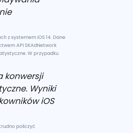
nie
iach z systemem iOS 14. Dane
nictwem API SKAdNetwork
tatystyczne. W przypadku
 konwersji
yczne. Wyniki
kowników iOS
trudno policzyć