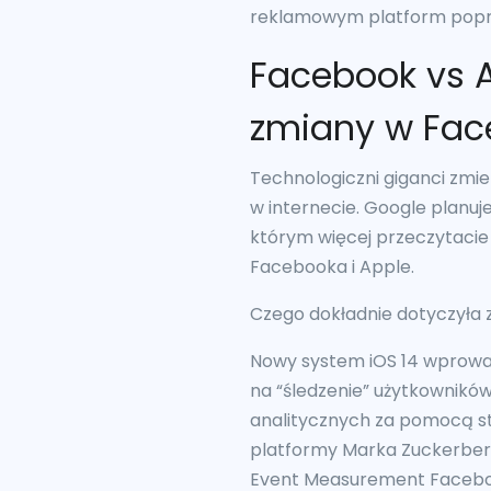
reklamowym platform popr
Facebook vs A
zmiany w Fac
Technologiczni giganci zmi
w internecie. Google planuj
którym więcej przeczytacie 
Facebooka i Apple.
Czego dokładnie dotyczyła 
Nowy system iOS 14 wprowad
na “śledzenie” użytkowników
analitycznych za pomocą s
platformy Marka Zuckerber
Event Measurement Facebo