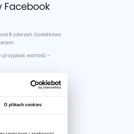
w Facebook
ynosi 8 zdarzeń. Dodatkowo
tetem.
 przypisać wartość –
O plikach cookies
tawionych na realizację
 konwersji, po
ołecznościowe i analizować