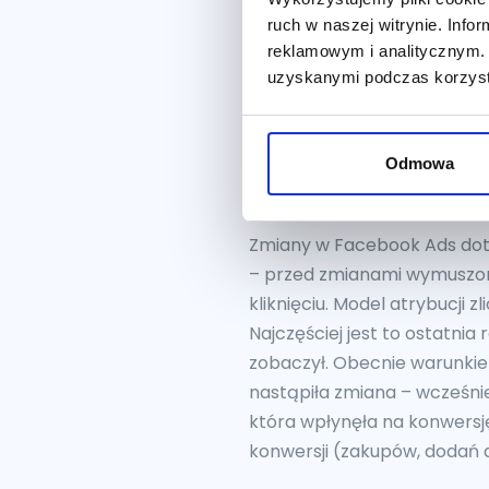
uruchomieniu opcji “Optyma
ruch w naszej witrynie. Inf
kampanii, więc koszt konwer
reklamowym i analitycznym. 
Usunięcie 28-
uzyskanymi podczas korzysta
wprowadzenie a
Odmowa
wyświetleniu
Zmiany w Facebook Ads dotyc
– przed zmianami wymuszonym
kliknięciu. Model atrybucji 
Najczęściej jest to ostatnia 
zobaczył. Obecnie warunkiem 
nastąpiła zmiana – wcześniej
która wpłynęła na konwersj
konwersji (zakupów, dodań d