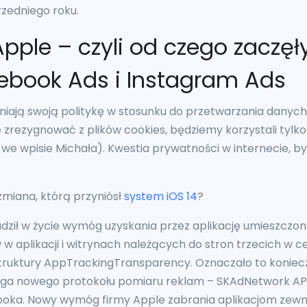
zedniego roku.
pple – czyli od czego zaczęł
ebook Ads i Instagram Ads
eniają swoją politykę w stosunku do przetwarzania danyc
e zrezygnować z plików cookies, będziemy korzystali tylko
we wpisie Michała). Kwestia prywatności w internecie, b
zmiana, którą przyniósł
system iOS 14
?
ził w życie wymóg uzyskania przez aplikację umieszczon
 w aplikacji i witrynach należących do stron trzecich w 
truktury AppTrackingTransparency. Oznaczało to koniec
ga nowego protokołu pomiaru reklam – SKAdNetwork API
oka. Nowy wymóg firmy Apple zabrania aplikacjom zew