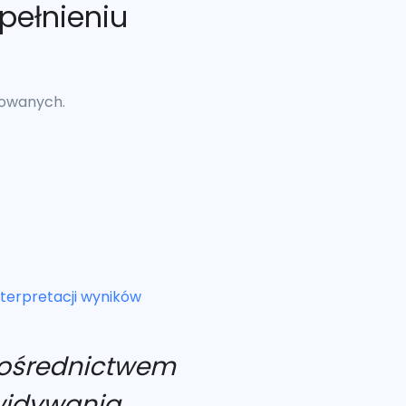
pełnieniu
towanych.
nterpretacji wyników
 pośrednictwem
ewidywania