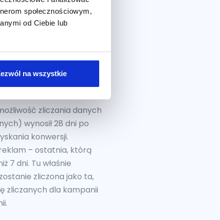
cie jak najwyższego ROASu z
artnerom społecznościowym,
anymi od Ciebie lub
 1 dnia po
ezwól na wszystkie
k Ads
możliwość zliczania danych
nych) wynosił 28 dni po
zyskania konwersji.
z reklam – ostatnia, którą
ż 7 dni. Tu właśnie
ostanie zliczona jako ta,
ę zliczanych dla kampanii
i.