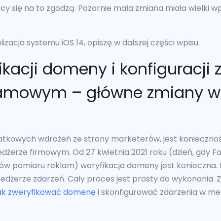
cy się na to zgodzą. Pozornie mała zmiana miała wielki w
izacja systemu iOS 14, opiszę w dalszej części wpisu.
acji domeny i konfiguracji 
lamowym – główne zmiany w
kowych wdrożeń ze strony marketerów, jest konieczność
edżerze firmowym. Od 27 kwietnia 2021 roku (dzień, gdy 
ów pomiaru reklam) weryfikacja domeny jest konieczna.
edżerze zdarzeń. Cały proces jest prosty do wykonania. 
ak zweryfikować domenę
i skonfigurować zdarzenia w m