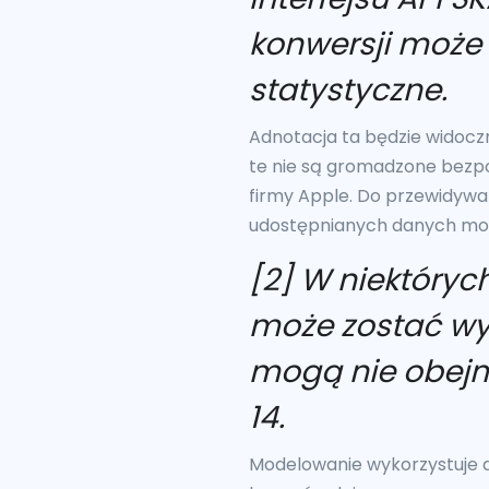
konwersji może
statystyczne.
Adnotacja ta będzie widoczn
te nie są gromadzone bezp
firmy Apple. Do przewidyw
udostępnianych danych m
[2] W niektóry
może zostać wy
mogą nie obejm
14.
Modelowanie wykorzystuje da