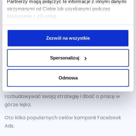
analiza danych, aby dostosować strategię
Partnerzy mogą połączyć te informacje z innymi danymi
reklamową i zwiększyć jej skuteczność.
otrzymanymi od Ciebie lub uzyskanymi podczas
korzystania z ich usług.
Jaki cel kampanii wybrać?
Zezwól na wszystkie
Wybór celu kampanii Facebook Ads zależy od
konkretnych celów marketingowych, jakie chcesz
osiągnąć. Meta oferuje różne opcje celów kampanii,
Spersonalizuj
które są dostosowane do różnych etapów lejka
zakupowego i strategii marketingowej.
Odmowa
Reklamowanie sklepu na Facebooku zazwyczaj
zaczyna się od kampanii na konwersje. Warto jednak
rozbudowywać swoją strategię i dbać o pracę w
górze lejka.
Oto kilka popularnych celów kampanii Facebook
Ads: