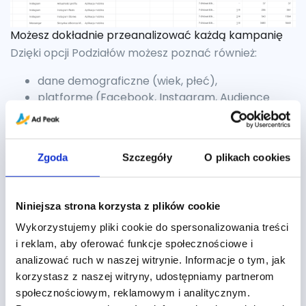
Możesz dokładnie przeanalizować każdą kampanię
Dzięki opcji Podziałów możesz poznać również:
dane demograficzne (wiek, płeć),
platformę (Facebook, Instagram, Audience
Network, Messanger – czyli gdzie wyświetlają się
reklamy),
dane geograficzne
Zgoda
Szczegóły
O plikach cookies
i inne.
Warto zgłębić te opcje analityki dostępne w panelu
Niniejsza strona korzysta z plików cookie
reklamowym Facebook Ads, pozwoli to na lepsze
Wykorzystujemy pliki cookie do spersonalizowania treści
zrozumienie konsumentów.
i reklam, aby oferować funkcje społecznościowe i
analizować ruch w naszej witrynie. Informacje o tym, jak
Dobór konkretnych wskaźników zależy od celów
korzystasz z naszej witryny, udostępniamy partnerom
Twojej kampanii. Kluczowe jest monitorowanie i
społecznościowym, reklamowym i analitycznym.