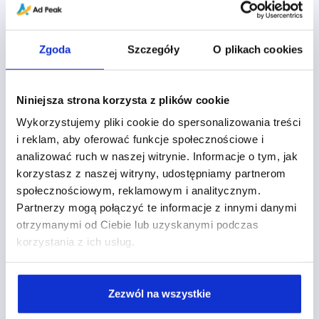
Zgoda
Szczegóły
O plikach cookies
Niniejsza strona korzysta z plików cookie
Tagi
Wykorzystujemy pliki cookie do spersonalizowania treści
i reklam, aby oferować funkcje społecznościowe i
analizować ruch w naszej witrynie. Informacje o tym, jak
,
,
,
,
,
,
Agentic Browsing
AI
AI Overview
Allegro
Allegro Ads
Amazon Ads
korzystasz z naszej witryny, udostępniamy partnerom
,
,
,
,
,
Analityka
Aplikacje
Auction-time bidding
Automatyzacja
B2B
społecznościowym, reklamowym i analitycznym.
,
,
,
,
,
Campaign Manager
Ceneo Ads
Certyfikacja
Clarity
CRM
Partnerzy mogą połączyć te informacje z innymi danymi
,
,
,
,
Customer Journey
Display
Display&Video 360
DV360
otrzymanymi od Ciebie lub uzyskanymi podczas
,
,
,
,
eCommerce
Facebook Ads
Formaty Reklamowe
Google 2026
korzystania z ich usług.
,
,
,
,
Google Ads
Google Analytics
Google Attribution
Google Cloud
,
,
Google Data Studio
Google Marketing Platform
Google Merchant
,
,
,
,
Center
Google Tag Manager
Google Web Designer
GTM
Import
Zezwól na wszystkie
,
,
,
danych
Import Konwersji Offline
Instagram Ads
Kampania
,
,
,
,
brandowa
kampanie B2B
Konwersje offline
LinkedIn Ads
Machine