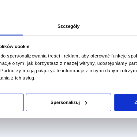
Fo
Ana
Da
Szczegóły
Me
De
In
 plików cookie
Kon
do spersonalizowania treści i reklam, aby oferować funkcje sp
pl
ormacje o tym, jak korzystasz z naszej witryny, udostępniamy p
Ad
Partnerzy mogą połączyć te informacje z innymi danymi otrzym
ha
nia z ich usług.
Fa
S3
wy
Sup
Spersonalizuj
Z
Vi
Se