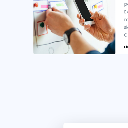
p
E
m
s
C
Fi