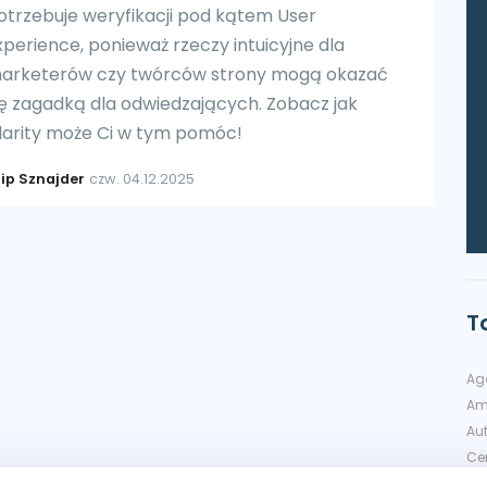
otrzebuje weryfikacji pod kątem User
xperience, ponieważ rzeczy intuicyjne dla
arketerów czy twórców strony mogą okazać
ię zagadką dla odwiedzających. Zobacz jak
larity może Ci w tym pomóc!
lip Sznajder
czw. 04.12.2025
T
Ag
Am
Au
Cer
Di