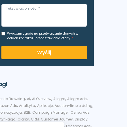
Wyrażam zgodę na przetwarzanie danych w
celach kontaktu i przedstawienia oferty.
*
Wyślij
agi
,
,
,
,
,
entic Browsing
AI
AI Overview
Allegro
Allegro Ads
,
,
,
,
azon Ads
Analityka
Aplikacje
Auction-time bidding
,
,
,
,
tomatyzacja
B2B
Campaign Manager
Ceneo Ads
,
,
,
,
,
tyfikacja
Clarity
CRM
Customer Journey
Display
,
,
,
,
splay&Video 360
DV360
eCommerce
Facebook Ads