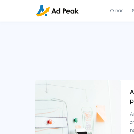
O nas
A
p
A
z
n