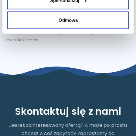
Spersonalizuj
,
,
,
,
handlowa
PPC
Programmatic Buying
Prowadzenie Facebooka
,
,
,
,
,
Reddit Ads
reklamy video
reklamy Youtube
S360
Search Ads 360
,
,
,
,
,
SEM
SEO
Shopping
Sieć wyszukiwania
Social Media
Strategie
Odmowa
,
,
,
,
ustalania stawek
Superkliknięcia
Swirl 3D
TikTok Ads
Ustalanie
,
,
,
,
,
,
Stawek
Video
Wpis Gościnny
Youtube
Zapier
Zero-Click Search
,
Zero=Click Search
Skontaktuj się z nami
Jesteś zainteresowany ofertą? A może po prostu
chcesz o coś zapytać? Zapraszamy do