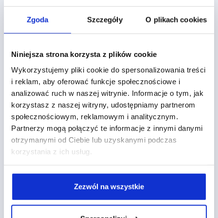
Zgoda
Szczegóły
O plikach cookies
Niniejsza strona korzysta z plików cookie
Tagi
Wykorzystujemy pliki cookie do spersonalizowania treści
i reklam, aby oferować funkcje społecznościowe i
,
,
,
,
,
,
Agentic Browsing
AI
AI Overview
Allegro
Allegro Ads
Amazon Ads
analizować ruch w naszej witrynie. Informacje o tym, jak
,
,
,
,
,
Analityka
Aplikacje
Auction-time bidding
Automatyzacja
B2B
korzystasz z naszej witryny, udostępniamy partnerom
,
,
,
,
,
Campaign Manager
Ceneo Ads
Certyfikacja
Clarity
CRM
społecznościowym, reklamowym i analitycznym.
,
,
,
,
Customer Journey
Display
Display&Video 360
DV360
Partnerzy mogą połączyć te informacje z innymi danymi
,
,
,
,
eCommerce
Facebook Ads
Formaty Reklamowe
Google 2026
otrzymanymi od Ciebie lub uzyskanymi podczas
,
,
,
,
Google Ads
Google Analytics
Google Attribution
Google Cloud
korzystania z ich usług.
,
,
Google Data Studio
Google Marketing Platform
Google Merchant
,
,
,
,
Center
Google Tag Manager
Google Web Designer
GTM
Import
,
,
,
danych
Import Konwersji Offline
Instagram Ads
Kampania
,
,
,
,
Zezwól na wszystkie
brandowa
kampanie B2B
Konwersje offline
LinkedIn Ads
Machine
,
,
,
,
,
Learning
market place
Marketing AI
Merchant Center
Microsoft
,
,
,
,
Microsoft Ads
Narzędzia
Newsy
Optymalizacja
platforma