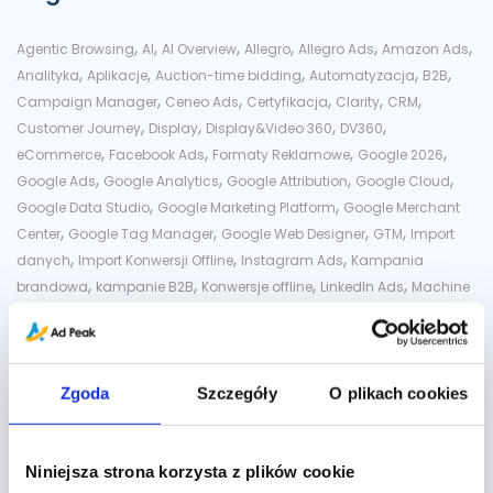
,
,
,
,
,
,
Agentic Browsing
AI
AI Overview
Allegro
Allegro Ads
Amazon Ads
,
,
,
,
,
Analityka
Aplikacje
Auction-time bidding
Automatyzacja
B2B
,
,
,
,
,
Campaign Manager
Ceneo Ads
Certyfikacja
Clarity
CRM
,
,
,
,
Customer Journey
Display
Display&Video 360
DV360
,
,
,
,
eCommerce
Facebook Ads
Formaty Reklamowe
Google 2026
,
,
,
,
Google Ads
Google Analytics
Google Attribution
Google Cloud
,
,
Google Data Studio
Google Marketing Platform
Google Merchant
,
,
,
,
Center
Google Tag Manager
Google Web Designer
GTM
Import
,
,
,
danych
Import Konwersji Offline
Instagram Ads
Kampania
,
,
,
,
brandowa
kampanie B2B
Konwersje offline
LinkedIn Ads
Machine
,
,
,
,
,
Learning
market place
Marketing AI
Merchant Center
Microsoft
,
,
,
,
Microsoft Ads
Narzędzia
Newsy
Optymalizacja
platforma
,
,
,
,
handlowa
PPC
Programmatic Buying
Prowadzenie Facebooka
,
,
,
,
,
Reddit Ads
reklamy video
reklamy Youtube
S360
Search Ads 360
Zgoda
Szczegóły
O plikach cookies
,
,
,
,
,
SEM
SEO
Shopping
Sieć wyszukiwania
Social Media
Strategie
,
,
,
,
ustalania stawek
Superkliknięcia
Swirl 3D
TikTok Ads
Ustalanie
,
,
,
,
,
,
Niniejsza strona korzysta z plików cookie
Stawek
Video
Wpis Gościnny
Youtube
Zapier
Zero-Click Search