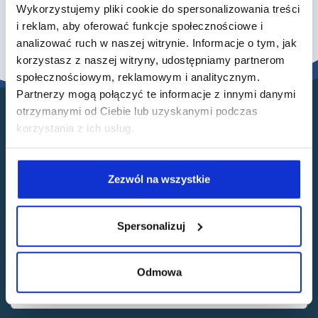
,
Zero=Click Search
Wykorzystujemy pliki cookie do spersonalizowania treści
i reklam, aby oferować funkcje społecznościowe i
analizować ruch w naszej witrynie. Informacje o tym, jak
korzystasz z naszej witryny, udostępniamy partnerom
społecznościowym, reklamowym i analitycznym.
Partnerzy mogą połączyć te informacje z innymi danymi
otrzymanymi od Ciebie lub uzyskanymi podczas
korzystania z ich usług.
Skontaktuj się z nami
Zezwól na wszystkie
Jesteś zainteresowany ofertą? A może po prostu
chcesz o coś zapytać? Zapraszamy do
Spersonalizuj
niezobowiązującego kontaktu!
Odmowa