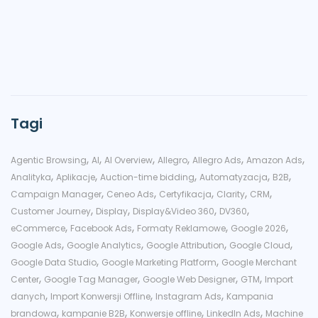
Tagi
,
,
,
,
,
,
Agentic Browsing
AI
AI Overview
Allegro
Allegro Ads
Amazon Ads
,
,
,
,
,
Analityka
Aplikacje
Auction-time bidding
Automatyzacja
B2B
,
,
,
,
,
Campaign Manager
Ceneo Ads
Certyfikacja
Clarity
CRM
,
,
,
,
Customer Journey
Display
Display&Video 360
DV360
,
,
,
,
eCommerce
Facebook Ads
Formaty Reklamowe
Google 2026
,
,
,
,
Google Ads
Google Analytics
Google Attribution
Google Cloud
,
,
Google Data Studio
Google Marketing Platform
Google Merchant
,
,
,
,
Center
Google Tag Manager
Google Web Designer
GTM
Import
,
,
,
danych
Import Konwersji Offline
Instagram Ads
Kampania
,
,
,
,
brandowa
kampanie B2B
Konwersje offline
LinkedIn Ads
Machine