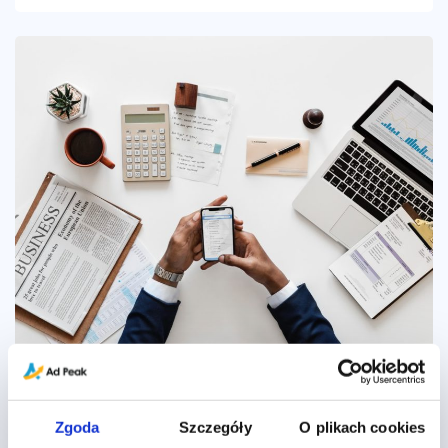
Kreacje DV360 – wyświetlanie reklam
Zgoda
Szczegóły
O plikach cookies