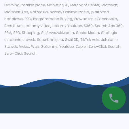
,
,
,
,
,
Learning
market place
Marketing AI
Merchant Center
Microsoft
,
,
,
,
Microsoft Ads
Narzędzia
Newsy
Optymalizacja
platforma
,
,
,
,
handlowa
PPC
Programmatic Buying
Prowadzenie Facebooka
,
,
,
,
,
Reddit Ads
reklamy video
reklamy Youtube
S360
Search Ads 360
,
,
,
,
,
SEM
SEO
Shopping
Sieć wyszukiwania
Social Media
Strategie
,
,
,
,
ustalania stawek
Superkliknięcia
Swirl 3D
TikTok Ads
Ustalanie
,
,
,
,
,
,
Stawek
Video
Wpis Gościnny
Youtube
Zapier
Zero-Click Search
,
Zero=Click Search
Skontaktuj się z nami