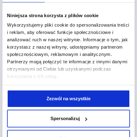
na podstawie danych
Dowiedz się, czym są kreacje DV360 wyświetlane
Niniejsza strona korzysta z plików cookie
na podstawie danych oraz kiedy i w jaki sposób
Wykorzystujemy pliki cookie do spersonalizowania treści
możemy ich używać.
i reklam, aby oferować funkcje społecznościowe i
analizować ruch w naszej witrynie. Informacje o tym, jak
Martyna Drażba
pt. 20.09.2019
korzystasz z naszej witryny, udostępniamy partnerom
społecznościowym, reklamowym i analitycznym.
Partnerzy mogą połączyć te informacje z innymi danymi
otrzymanymi od Ciebie lub uzyskanymi podczas
korzystania z ich usług.
Zezwól na wszystkie
Spersonalizuj