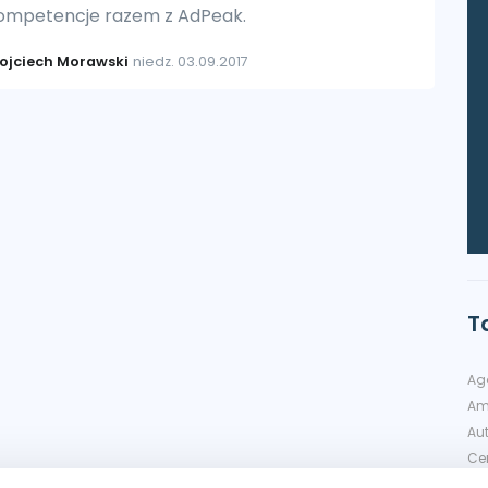
ompetencje razem z AdPeak.
ojciech Morawski
niedz. 03.09.2017
T
Ag
Am
Au
Cer
Di