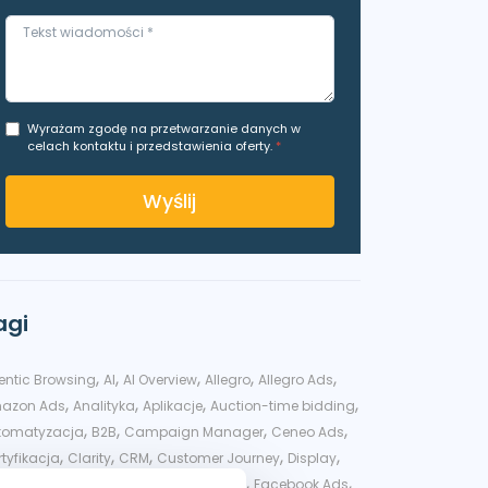
Wyrażam zgodę na przetwarzanie danych w
celach kontaktu i przedstawienia oferty.
*
Wyślij
agi
,
,
,
,
,
entic Browsing
AI
AI Overview
Allegro
Allegro Ads
,
,
,
,
azon Ads
Analityka
Aplikacje
Auction-time bidding
,
,
,
,
tomatyzacja
B2B
Campaign Manager
Ceneo Ads
,
,
,
,
,
tyfikacja
Clarity
CRM
Customer Journey
Display
,
,
,
,
splay&Video 360
DV360
eCommerce
Facebook Ads