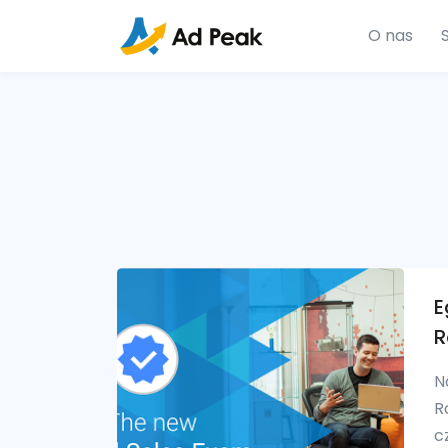
O nas
E
R
N
R
c