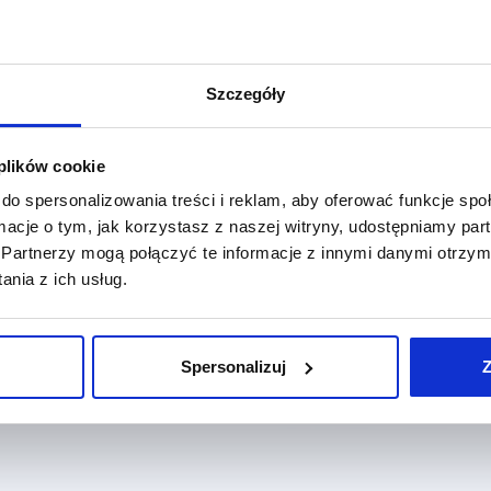
Fo
Ana
Da
Szczegóły
Me
De
In
 plików cookie
Kon
do spersonalizowania treści i reklam, aby oferować funkcje sp
pl
ormacje o tym, jak korzystasz z naszej witryny, udostępniamy p
Ad
Partnerzy mogą połączyć te informacje z innymi danymi otrzym
ha
nia z ich usług.
Fa
S3
wy
Sup
Spersonalizuj
Z
Vi
Se