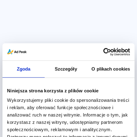
Tagi
,
,
,
,
,
,
Zgoda
Szczegóły
O plikach cookies
Agentic Browsing
AI
AI Overview
Allegro
Allegro Ads
Amazon Ads
,
,
,
,
,
Analityka
Aplikacje
Auction-time bidding
Automatyzacja
B2B
,
,
,
,
,
Campaign Manager
Ceneo Ads
Certyfikacja
Clarity
CRM
Niniejsza strona korzysta z plików cookie
,
,
,
,
Customer Journey
Display
Display&Video 360
DV360
,
,
,
,
eCommerce
Facebook Ads
Formaty Reklamowe
Google 2026
Wykorzystujemy pliki cookie do spersonalizowania treści
,
,
,
,
Google Ads
Google Analytics
Google Attribution
Google Cloud
i reklam, aby oferować funkcje społecznościowe i
,
,
Google Data Studio
Google Marketing Platform
Google Merchant
analizować ruch w naszej witrynie. Informacje o tym, jak
,
,
,
,
Center
Google Tag Manager
Google Web Designer
GTM
Import
korzystasz z naszej witryny, udostępniamy partnerom
,
,
,
danych
Import Konwersji Offline
Instagram Ads
Kampania
społecznościowym, reklamowym i analitycznym.
,
,
,
,
brandowa
kampanie B2B
Konwersje offline
LinkedIn Ads
Machine
Partnerzy mogą połączyć te informacje z innymi danymi