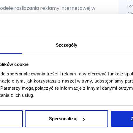
Fo
odele rozliczania reklamy internetowej w
Ana
igułce. Zobacz, co warto wiedzieć o
Da
opularnych metodach rozliczania kampanii
Me
nternetowych.
De
In
atalia Wrzosek
pt. 15.07.2022
Szczegóły
Kon
pl
Ad
 plików cookie
inkedIn Ads – krótki przewodnik dla
ha
do spersonalizowania treści i reklam, aby oferować funkcje sp
Fa
eklamodawców
ormacje o tym, jak korzystasz z naszej witryny, udostępniamy p
S3
Partnerzy mogą połączyć te informacje z innymi danymi otrzym
wy
prawdź, jakie możliwości reklamowe oferuje
nia z ich usług.
Sup
inkedIn. Po lekturze tego wpisu reklama na
Vi
inkedIn nie będzie miała przed Tobą tajemnic!
Se
Spersonalizuj
Z
atalia Wrzosek
czw. 14.10.2021