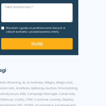
Wyrażam zgodę na przetwarzanie danych w
celach kontaktu i przedstawienia oferty.
*
Wyślij
agi
,
,
,
,
,
entic Browsing
AI
AI Overview
Allegro
Allegro Ads
,
,
,
,
azon Ads
Analityka
Aplikacje
Auction-time bidding
,
,
,
,
tomatyzacja
B2B
Campaign Manager
Ceneo Ads
,
,
,
,
,
tyfikacja
Clarity
CRM
Customer Journey
Display
,
,
,
,
splay&Video 360
DV360
eCommerce
Facebook Ads