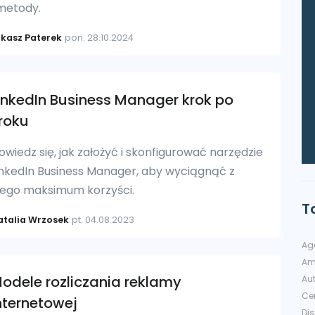
 metody.
ukasz Paterek
pon. 28.10.2024
inkedIn Business Manager krok po
roku
owiedz się, jak założyć i skonfigurować narzędzie
inkedIn Business Manager, aby wyciągnąć z
iego maksimum korzyści.
T
atalia Wrzosek
pt. 04.08.2023
Ag
Am
odele rozliczania reklamy
Au
Cer
nternetowej
Di