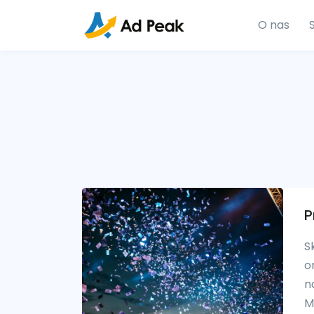
O nas
P
S
o
n
M