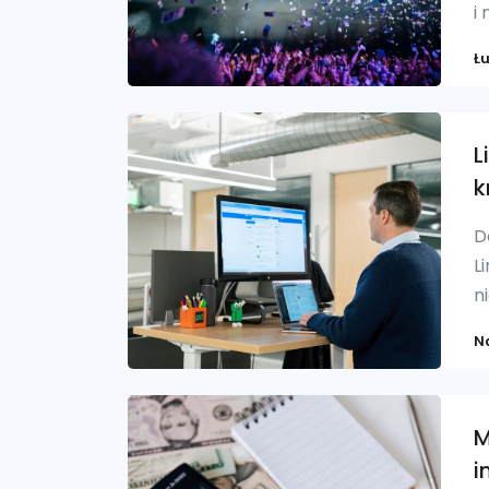
i
Ł
L
k
D
L
n
N
M
i