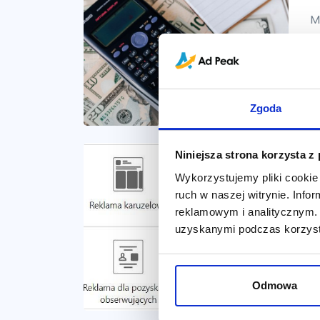
M
p
p
i
N
Zgoda
Niniejsza strona korzysta z
L
Wykorzystujemy pliki cookie 
r
ruch w naszej witrynie. Inf
reklamowym i analitycznym. 
S
uzyskanymi podczas korzysta
L
L
Odmowa
N