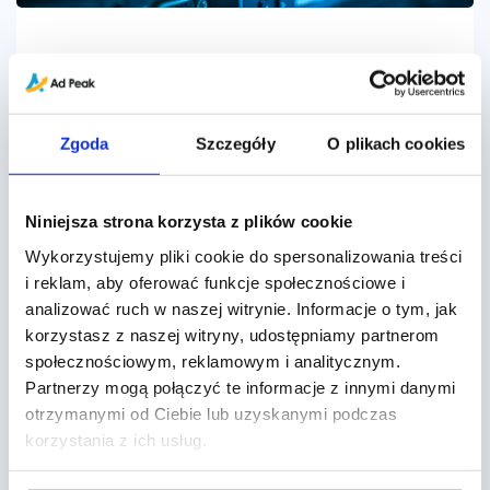
Big Data w eCommerce – jak
zwiększyć sprzedaż nie zwiększając
Zgoda
Szczegóły
O plikach cookies
budżetów?
Chcesz dowiedzieć się jak Big Data może pomóc
Niniejsza strona korzysta z plików cookie
Twojemu eCommerce w zwiększaniu przychodów
i redukcji kosztów? Zobacz jak dane i
Wykorzystujemy pliki cookie do spersonalizowania treści
i reklam, aby oferować funkcje społecznościowe i
automatyzacja mogą Ci pomóc!
analizować ruch w naszej witrynie. Informacje o tym, jak
Dawid Krystosik
czw. 01.08.2019
korzystasz z naszej witryny, udostępniamy partnerom
społecznościowym, reklamowym i analitycznym.
Partnerzy mogą połączyć te informacje z innymi danymi
otrzymanymi od Ciebie lub uzyskanymi podczas
korzystania z ich usług.