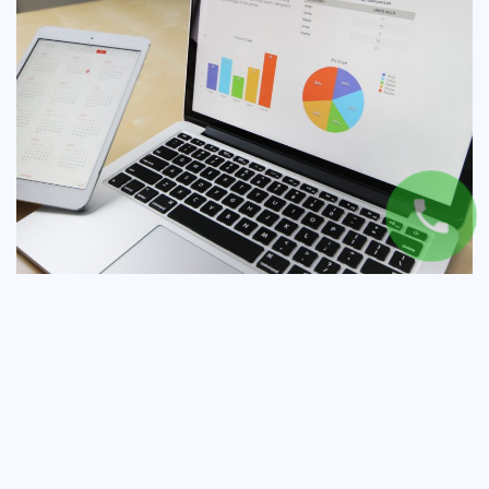
Ulepszone CPC w Google AdWords –
Zmiany
W ostatnich dniach zauważyć mogliśmy kolejną
zmianę w panelu AdWords. Tym razem dotyczyła