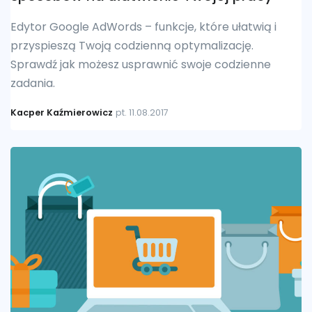
Edytor Google AdWords – funkcje, które ułatwią i
przyspieszą Twoją codzienną optymalizację.
Sprawdź jak możesz usprawnić swoje codzienne
zadania.
Kacper Kaźmierowicz
pt. 11.08.2017