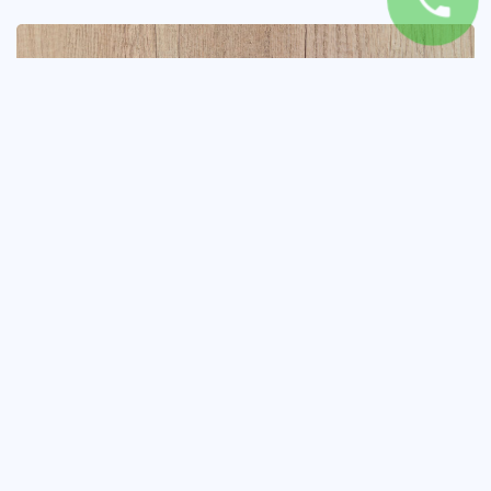
Wynik Jakości – wszystko, co
powinieneś o nim wiedzieć