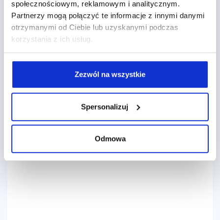
społecznościowym, reklamowym i analitycznym.
wartościowych klientów i zacząć sprzedawać
Partnerzy mogą połączyć te informacje z innymi danymi
więcej.
otrzymanymi od Ciebie lub uzyskanymi podczas
korzystania z ich usług.
Martyna Drażba
pon. 17.09.2018
Zezwól na wszystkie
Spersonalizuj
Odmowa